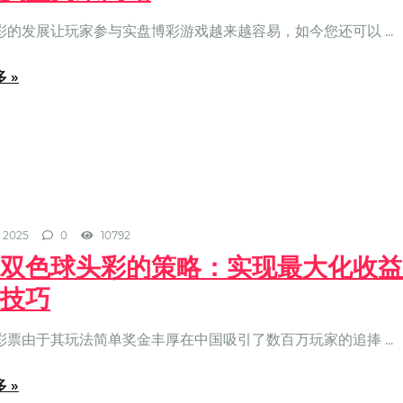
彩的发展让玩家参与实盘博彩游戏越来越容易，如今您还可以 ...
 »
 2025
0
10792
双色球头彩的策略：实现最大化收益
技巧
彩票由于其玩法简单奖金丰厚在中国吸引了数百万玩家的追捧 ...
 »