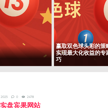
赢取双色球头彩的策
实现最大化收益的专
巧
 2025
0
2478
实盘宾果网站