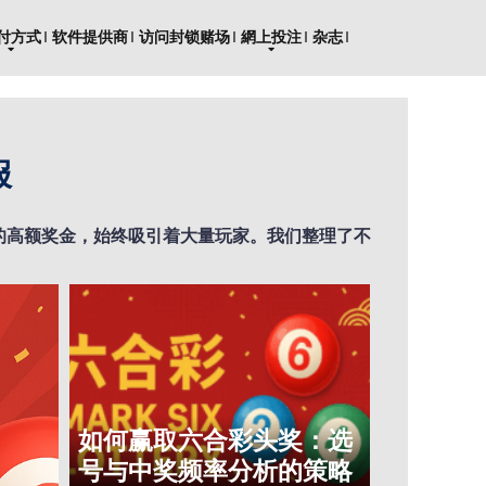
付方式
软件提供商
访问封锁赌场
網上投注
杂志
报
的高额奖金，始终吸引着大量玩家。我们整理了不
如何赢取六合彩头奖：选
号与中奖频率分析的策略