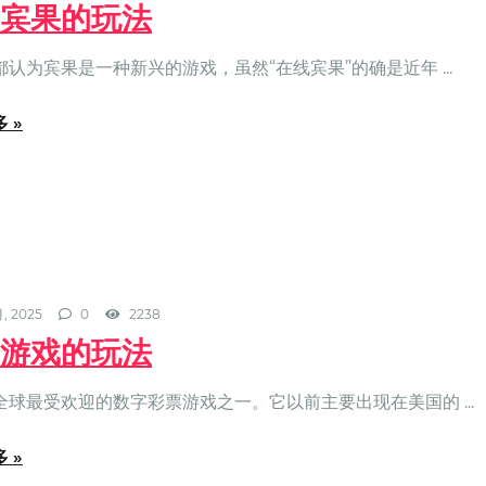
宾果的玩法
认为宾果是一种新兴的游戏，虽然“在线宾果”的确是近年 ...
 »
, 2025
0
2238
游戏的玩法
全球最受欢迎的数字彩票游戏之一。它以前主要出现在美国的 ...
 »