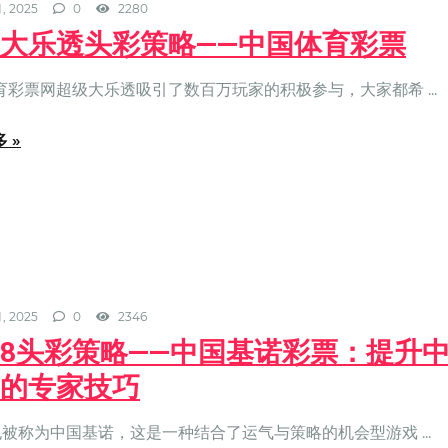
, 2025
0
2280
大乐透头彩策略——中国体育彩票
育彩票网超级大乐透吸引了数百万玩家的积极参与，大家都希 ...
 »
, 2025
0
2346
8头彩策略——中国基诺彩票：提升
的专家技巧
也被称为中国基诺，这是一种结合了运气与策略的机会型游戏 ...