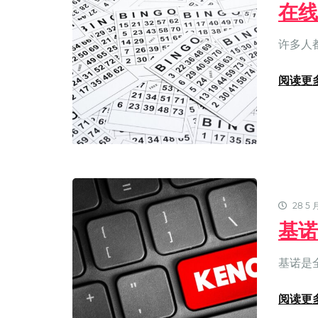
在线
许多人都
阅读更多
28 5 月
基诺
基诺是
阅读更多