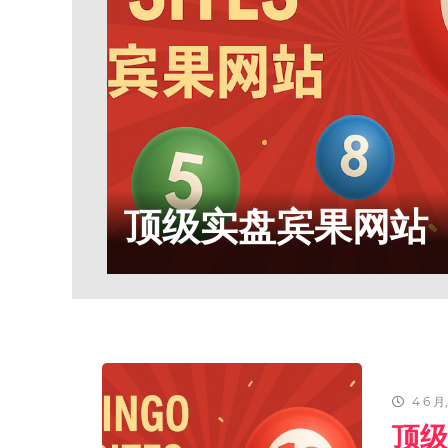
顶级实盘宾果网站
4 6 月,
顶级