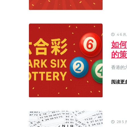
4 6 月,
如何
的策
香港的六
阅读更多
28 5 月