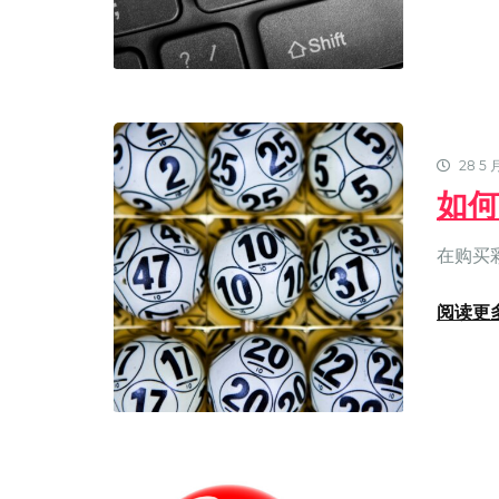
28 5 月
如何
在购买
阅读更多