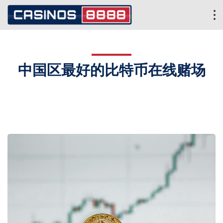
中国区最好的比特币在线赌场