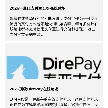
2026年最佳支付宝友好在线赌场
随着在线赌场行业的不断发展，支付宝作为一种安全
便捷的支付方式越来越受到玩家青睐。年许多优质在
线赌场都将支持使用支付宝进行充值和提现。 这些
支付宝友好的在线...
2026顶级DirePay在线赌场
DirePay是一种新兴的在线支付方式，这种支付方式
正在成为在线博彩玩家的热门选择。它提供快速、安