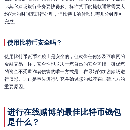
比其它赌场银行业务要快得多。标准货币的提款通常需要大
约7天的时间来进行处理，但比特币的付款只需几分钟即可
完成。
使用比特币安全吗？
使用比特币货币本质上是安全的，但就像任何涉及互联网的
金融交易一样，安全性也取决于您自己的安全习惯。确保您
的资金不受欺诈者侵害的唯一方式是，在最好的加密赌场进
行博彩。这正是事先进行研究并确保您的钱花在正确地方的
重要原因。
进行在线赌博的最佳比特币钱包
是什么？