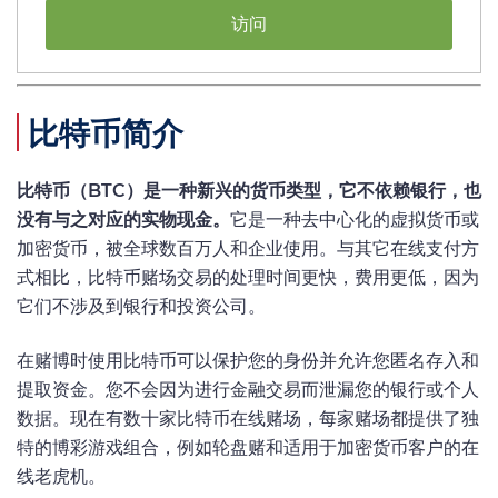
访问
比特币简介
比特币（BTC）是一种新兴的货币类型，它不依赖银行，也
没有与之对应的实物现金。
它是一种去中心化的虚拟货币或
加密货币，被全球数百万人和企业使用。与其它在线支付方
式相比，比特币赌场交易的处理时间更快，费用更低，因为
它们不涉及到银行和投资公司。
在赌博时使用比特币可以保护您的身份并允许您匿名存入和
提取资金。您不会因为进行金融交易而泄漏您的银行或个人
数据。现在有数十家比特币在线赌场，每家赌场都提供了独
特的博彩游戏组合，例如轮盘赌和适用于加密货币客户的在
线老虎机。