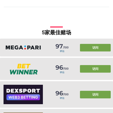
5家最佳赌场
97
访问
/100
评估
96
访问
/100
评估
96
访问
/100
评估