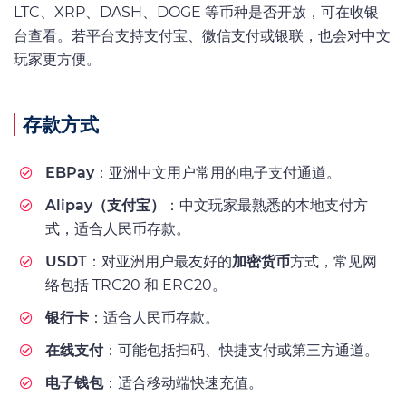
LTC、XRP、DASH、DOGE 等币种是否开放，可在收银
台查看。若平台支持支付宝、微信支付或银联，也会对中文
玩家更方便。
存款方式
EBPay
：亚洲中文用户常用的电子支付通道。
Alipay（支付宝）
：中文玩家最熟悉的本地支付方
式，适合人民币存款。
USDT
：对亚洲用户最友好的
加密货币
方式，常见网
络包括 TRC20 和 ERC20。
银行卡
：适合人民币存款。
在线支付
：可能包括扫码、快捷支付或第三方通道。
电子钱包
：适合移动端快速充值。