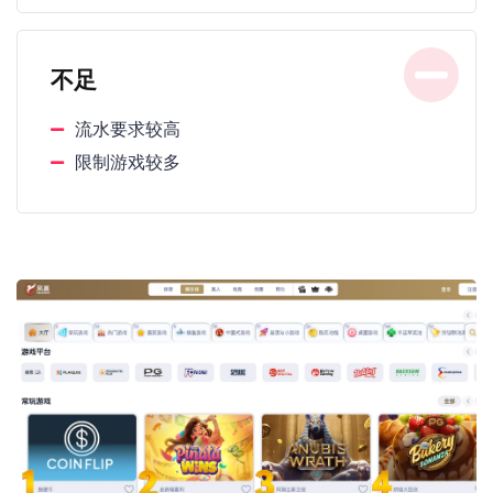
不足
流水要求较高
限制游戏较多