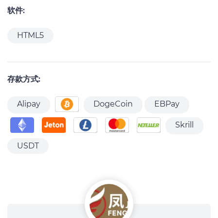
软件:
HTML5
存款方式:
Alipay
DogeCoin
EBPay
Skrill
USDT