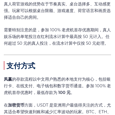
真人荷官游戏的优势在于节奏真实、桌台选择多、互动感更
强。玩家可以根据桌台限额、游戏速度、荷官语言和画质选
择适合自己的房间。
需要特别注意的是，参加 100% 老虎机首存优惠期间，真人
娱乐场的单笔投注在红利流水计算中最高按 50 元计入。任
何超过 50 元的真人投注，在流水计算中仅按 50 元处理。
支付方式
凤赢
的存款流程以中文用户熟悉的本地支付为核心，包括银
行卡、在线支付、电子钱包和数字货币通道。参加 100% 老
虎机首存优惠时，最低存款为
100 元
。
在
加密货币
方面，USDT 是亚洲用户最值得关注的方式，尤
其适合希望快速到账和减少汇率波动的玩家。BTC、ETH、