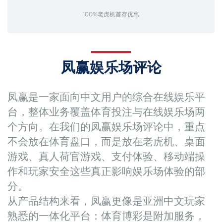
100%老虎机首存优惠
凤赢娱乐场评论
凤赢是一家面向中文用户的综合在线娱乐平
台，整体业务覆盖体育投注与在线娱乐场两
个方向。在我们的凤赢娱乐场评论中，重点
不会放在体育盘口，而是放在老虎机、桌面
游戏、真人荷官游戏、支付体验、移动端操
作和玩家安全这些真正影响娱乐场体验的部
分。
从产品结构来看，凤赢更像是亚洲中文玩家
熟悉的一体化平台：体育博彩是附加服务，