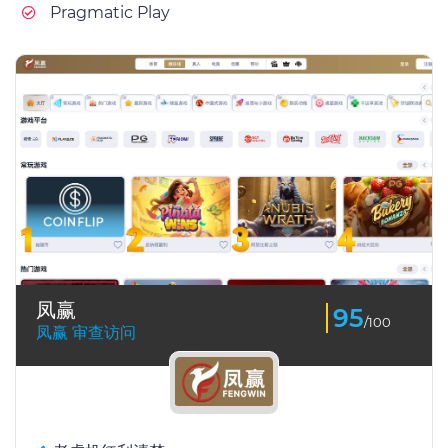
Pragmatic Play
凤赢
95
/100
凤赢 审查访问