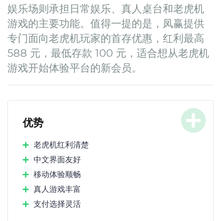
娱乐场则承担日常娱乐、真人桌台和老虎机
游戏的主要功能。值得一提的是，凤赢提供
专门面向老虎机玩家的首存优惠，红利最高
588 元，最低存款 100 元，适合想从老虎机
游戏开始体验平台的新会员。
优势
老虎机红利清楚
中文界面友好
移动体验顺畅
真人游戏丰富
支付选择灵活