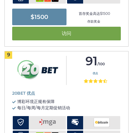
首存奖金高达$1500
$1500
存款奖金
访问
9
91
/100
优点
20BET 优点
博彩环境正规有保障
每日/每周/每月定期促销活动