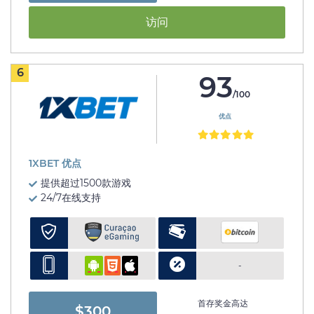
访问
6
93
/100
优点
1XBET 优点
提供超过1500款游戏
24/7在线支持
-
首存奖金高达
$300