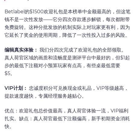
Betlabel的$1500欢迎礼包是本榜单中金额最高的，但这笔
钱不是一次性发放——它分四次存款逐步解锁，每次都附带
免费旋转。这种分批发放的机制实际上对玩家更有利，因为
它延长了奖金的使用周期，降低了一次性投入过多的风险。
编辑真实体验：
我们分四次完成了欢迎礼包的全部领取。
真人荷官区域的画质和流畅度是测评平台中最好的，但$1起
步的最低下注额对小预算玩家有点高，有些桌最低需要
$5。
VIP计划：
忠诚度积分可兑换现金或礼品，VIP等级越高，
提款速度越快，专属经理服务越贴心。
优点：欢迎礼包总价值最高，真人荷官体验一流，VIP福利
扎实。缺点：真人荷官最低下注额偏高，新手初期资金消耗
快。