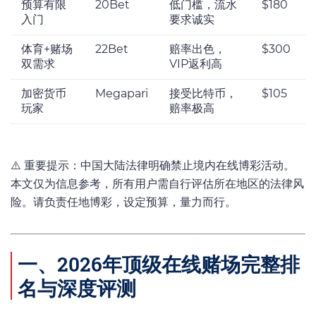
预算有限
20Bet
低门槛，流水
$180
入门
要求诚实
体育+赌场
22Bet
赔率出色，
$300
双需求
VIP返利高
加密货币
Megapari
接受比特币，
$105
玩家
赔率极高
⚠️ 重要提示：中国大陆法律明确禁止境内在线博彩活动。
本文仅为信息参考，所有用户需自行评估所在地区的法律风
险。请负责任地博彩，设定预算，量力而行。
一、2026年顶级在线赌场完整排
名与深度评测