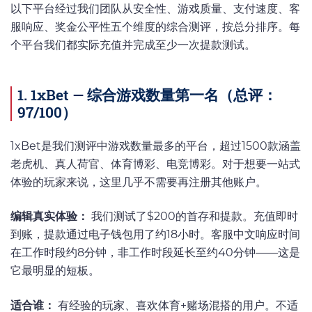
以下平台经过我们团队从安全性、游戏质量、支付速度、客
服响应、奖金公平性五个维度的综合测评，按总分排序。每
个平台我们都实际充值并完成至少一次提款测试。
1. 1xBet — 综合游戏数量第一名（总评：
97/100）
1xBet是我们测评中游戏数量最多的平台，超过1500款涵盖
老虎机、真人荷官、体育博彩、电竞博彩。对于想要一站式
体验的玩家来说，这里几乎不需要再注册其他账户。
编辑真实体验：
我们测试了$200的首存和提款。充值即时
到账，提款通过电子钱包用了约18小时。客服中文响应时间
在工作时段约8分钟，非工作时段延长至约40分钟——这是
它最明显的短板。
适合谁：
有经验的玩家、喜欢体育+赌场混搭的用户。不适