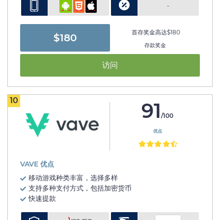
-
首存奖金高达$180
$180
存款奖金
访问
10
91
/100
优点
VAVE 优点
移动游戏种类丰富，选择多样
支持多种支付方式，包括加密货币
快速提款