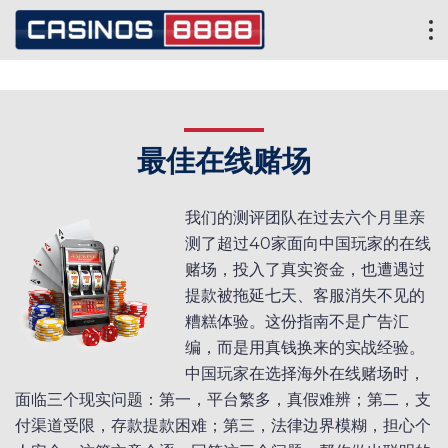
最佳在线赌场
我们的测评团队在过去六个月里亲
测了超过40家面向中国玩家的在线
赌场，投入了真实资金，也遭遇过
提款被拖延七天、客服消失不见的
糟糕体验。这份指南不是广告汇
编，而是用真钱换来的实战经验。
中国玩家在选择海外在线赌场时，
面临三个现实问题：第一，平台繁多，真假难辨；第二，支
付渠道受限，存款提款困难；第三，法律边界模糊，担心个