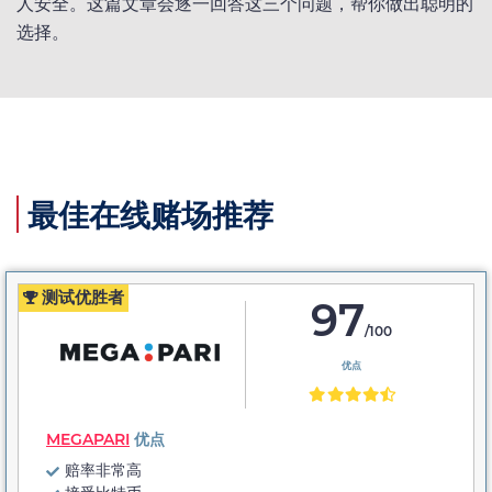
人安全。这篇文章会逐一回答这三个问题，帮你做出聪明的
选择。
最佳在线赌场推荐
测试优胜者
97
/100
优点
MEGAPARI
优点
赔率非常高