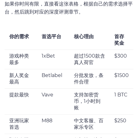
如果你时间有限，直接看这张表格，根据自己的需求选择平
台，然后跳到对应的深度评测章节。
你的需求
首选平台
核心理由
首存
奖金
游戏种类
1xBet
超过1500款含
$300
最多
真人荷官
新人奖金
Betlabel
分批发放，条
$1500
最高
件合理
提款最快
Vave
支持加密货
1 BTC
币，1小时到
账
亚洲玩家
M88
中文客服、百
$250
首选
家乐专区