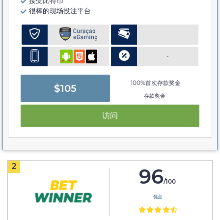
接受比特币
很棒的现场投注平台
-
100%首次存款奖金
$105
存款奖金
访问
2
96
/100
优点