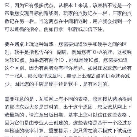
它，因为它有很多优点。从根本上来说，该表格不过是一个
帮助您实现目标的路线图。玩家的点数记在一栏，庄家的点
数记在另一栏。当这两点在中间相遇时，用户就会找到一个
可以遵循的指令。例如再拿一张牌或加倍下注。
要在赌桌上玩这种游戏，您需要知道软手和硬手之间的区
别。软手是指包含A的一副牌。例如您有10+A的牌。这被称
为软10点。如果您有两个10，那就是硬10点。您需要知道
这个区别。因为有两者会有些许差异。如果庄家或您已经有
了一张A，那么顺理成章地，赌桌上出现21点的机会就会减
少。因此您的手牌是硬手还是软手，是有区别的。
需要注意的是，互联网上有不同的表格。您直接从赌场得到
的那些东西大多是过时的。出于这个原因，您应该从网上下
载最新的，请注意出版日期。基本上您可以信任这些表格，
因为它们是由专业人士创建的。这些表格是基于一个经过多
年检验的概率计算。重要提示：您只需在演示模式下试玩便