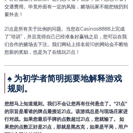
交通费用。毕竟外面有一定的风险，赌场玩家不能把钱扔到
窗外去！
21点是所有关于比例的问题。当您在Casinos8888上完成
了“培训”，并且觉得自己已经准备好赢钱之后，您可以在我
们合作的赌场去下注。我们网站上排名前10的网站会不断给
您新的奖励，也是为了在线玩21点！
♠ 为初学者简明扼要地解释游戏
规则。
您想马上知道规则。我们不会让您再有任何悬念了。“21点”
的宗旨是看谁的牌点最接近21点。该游戏总是与现场庄家进
行对战。如果您最后手牌的点数超过21点，您就输了。 如
果您的点数正好是21点，那就是黑杰克，如果是平局，用户