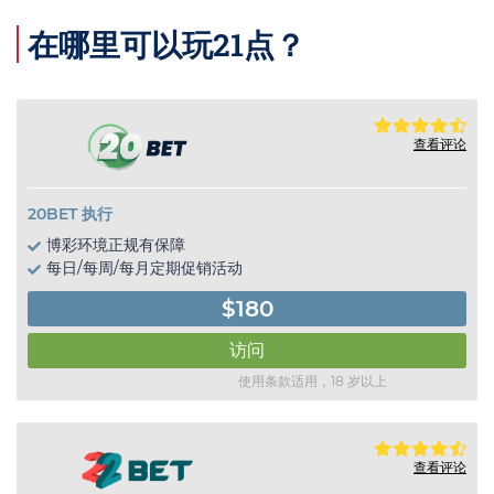
在哪里可以玩21点？
查看评论
20BET 执行
博彩环境正规有保障
每日/每周/每月定期促销活动
$180
访问
使用条款适用，18 岁以上
查看评论