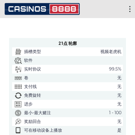
21点 轮廓
插槽类型
视频老虎机
软件
实时协议
99.5%
卷
无
支付线
无
免费旋转
无
进步
无
最小-最大赌注
1 - 100
奖励回合
无
可在移动设备上播放
是