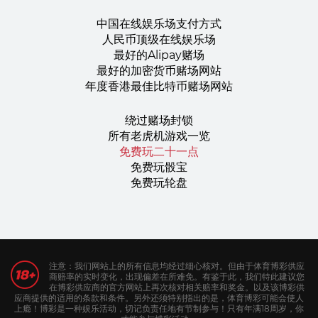
中国在线娱乐场支付方式
人民币顶级在线娱乐场
最好的Alipay赌场
最好的加密货币赌场网站
年度香港最佳比特币赌场网站
绕过赌场封锁
所有老虎机游戏一览
免费玩二十一点
免费玩骰宝
免费玩轮盘
注意：我们网站上的所有信息均经过细心核对。但由于体育博彩供应
商赔率的实时变化，出现偏差在所难免。有鉴于此，我们特此建议您
在博彩供应商的官方网站上再次核对相关赔率和奖金。以及该博彩供
应商提供的适用的条款和条件。另外还须特别指出的是，体育博彩可能会使人
上瘾！博彩是一种娱乐活动，切记负责任地有节制参与！只有年满18周岁，你