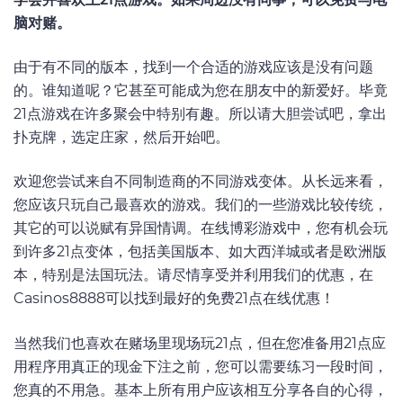
脑对赌。
由于有不同的版本，找到一个合适的游戏应该是没有问题
的。谁知道呢？它甚至可能成为您在朋友中的新爱好。毕竟
21点游戏在许多聚会中特别有趣。所以请大胆尝试吧，拿出
扑克牌，选定庄家，然后开始吧。
欢迎您尝试来自不同制造商的不同游戏变体。从长远来看，
您应该只玩自己最喜欢的游戏。我们的一些游戏比较传统，
其它的可以说赋有异国情调。在线博彩游戏中，您有机会玩
到许多21点变体，包括美国版本、如大西洋城或者是欧洲版
本，特别是法国玩法。请尽情享受并利用我们的优惠，在
Casinos8888可以找到最好的免费21点在线优惠！
当然我们也喜欢在赌场里现场玩21点，但在您准备用21点应
用程序用真正的现金下注之前，您可以需要练习一段时间，
您真的不用急。基本上所有用户应该相互分享各自的心得，