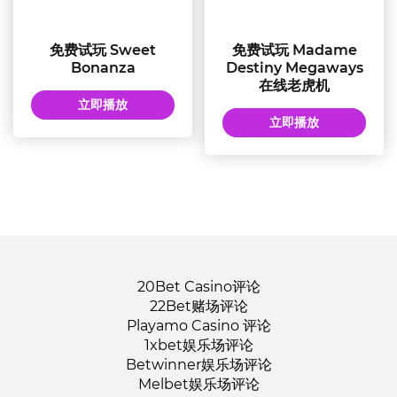
免费试玩 Sweet
免费试玩 Madame
Bonanza
Destiny Megaways
在线老虎机
立即播放
立即播放
20Bet Casino评论
22Bet赌场评论
Playamo Casino 评论
1xbet娱乐场评论
Betwinner娱乐场评论
Melbet娱乐场评论