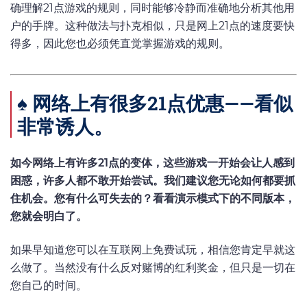
确理解21点游戏的规则，同时能够冷静而准确地分析其他用
户的手牌。这种做法与扑克相似，只是网上21点的速度要快
得多，因此您也必须凭直觉掌握游戏的规则。
♠ 网络上有很多21点优惠——看似
非常诱人。
如今网络上有许多21点的变体，这些游戏一开始会让人感到
困惑，许多人都不敢开始尝试。我们建议您无论如何都要抓
住机会。您有什么可失去的？看看演示模式下的不同版本，
您就会明白了。
如果早知道您可以在互联网上免费试玩，相信您肯定早就这
么做了。当然没有什么反对赌博的红利奖金，但只是一切在
您自己的时间。