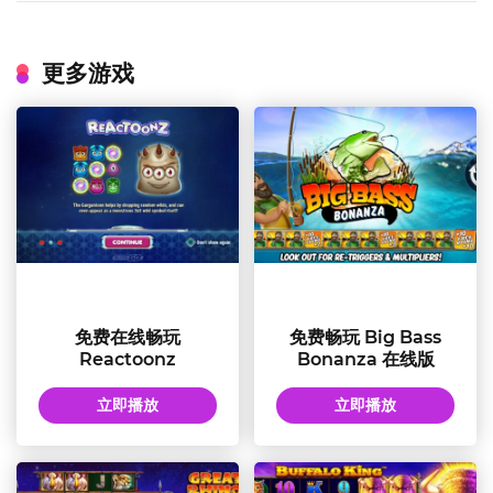
更多游戏
免费在线畅玩
免费畅玩 Big Bass
Reactoonz
Bonanza 在线版
立即播放
立即播放