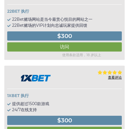
22BET 执行
22Bet赌场网站是当今最赏心悦目的网站之一
22Bet赌场的VIP计划向忠诚玩家提供回馈
$300
访问
使用条款适用，18 岁以上
查看评论
1XBET 执行
提供超过1500款游戏
24/7在线支持
$300