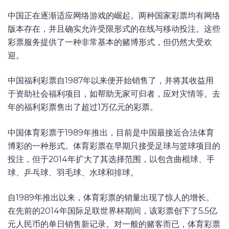
中国正在逐渐适应网络游戏的崛起。两种国家彩票均有网络
版本存在，并且确实允许受限形式的在线与移动投注。这些
彩票服务提供了一种非常基本的赌博形式，但仍然大受欢
迎。
中国福利彩票自1987年以来便开始销售了，并将其收益用
于资助社会福利项目，如帮助无家可归者，应对灾情等。去
年的福利彩票售出了超过1万亿元的彩票。
中国体育彩票于1989年推出，目前是中国最接近合法体育
博彩的一种形式。体育彩票在早期只接受足球与篮球项目的
投注，但于2014年扩大了其选择范围，以包含曲棍球、手
球、乒乓球、羽毛球、水球和排球。
自1989年推出以来，体育彩票的销量出现了惊人的增长。
在先前的2014年国际足联世界杯期间，该彩票创下了5.5亿
元人民币的单日销售新记录。对一般的赌客而已，体育彩票