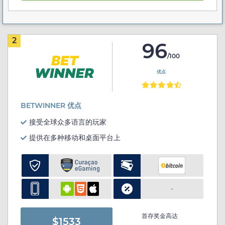
2
96
/100
优点
BETWINNER 优点
接受全球众多语言的玩家
提供在多种移动和桌面平台上
-
首存奖金高达
$1533