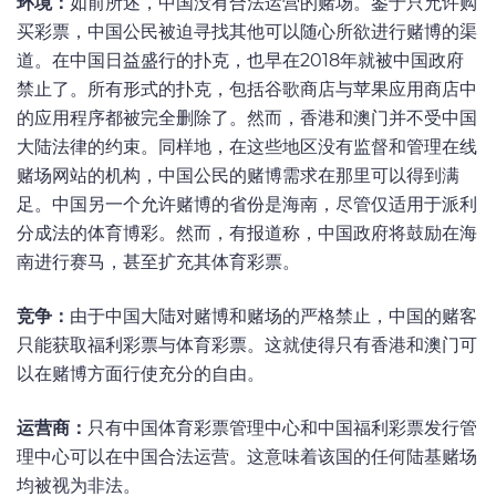
环境：
如前所述，中国没有合法运营的赌场。鉴于只允许购
买彩票，中国公民被迫寻找其他可以随心所欲进行赌博的渠
道。在中国日益盛行的扑克，也早在2018年就被中国政府
禁止了。所有形式的扑克，包括谷歌商店与苹果应用商店中
的应用程序都被完全删除了。然而，香港和澳门并不受中国
大陆法律的约束。同样地，在这些地区没有监督和管理在线
赌场网站的机构，中国公民的赌博需求在那里可以得到满
足。中国另一个允许赌博的省份是海南，尽管仅适用于派利
分成法的体育博彩。然而，有报道称，中国政府将鼓励在海
南进行赛马，甚至扩充其体育彩票。
竞争：
由于中国大陆对赌博和赌场的严格禁止，中国的赌客
只能获取福利彩票与体育彩票。这就使得只有香港和澳门可
以在赌博方面行使充分的自由。
运营商：
只有中国体育彩票管理中心和中国福利彩票发行管
理中心可以在中国合法运营。这意味着该国的任何陆基赌场
均被视为非法。