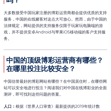
大多数接受中国玩家注册的博彩运营商都会提供优质的支持
服务，中国的在线赌客对这点大可放心。然而，由于中国的
法律规定，网站提供的支持服务仅限于玩家玩电脑端的游
戏，并不提供安卓Android与苹果iOS移动端的客户支持服
务。
中国的顶级博彩运营商有哪些？
在哪里投注比较安全？
中国信誉最好的博彩网站有哪些？在中国居住时，在哪些网
站可以安全地进行投注？阅读我们对中国在线博彩业的全面
测评，即可找到这些问题的答案。
人口：
根据《世界人口审查》最新提供的2019年统计数