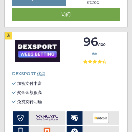
存款奖金
访问
3
96
/100
优点
DEXSPORT 优点
加密支付丰富
奖金金额很高
免费旋转明确
-