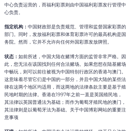
中心负责运营的，而福利彩票则由中国福利彩票发行管理中
心负责。
指定机构：
中国财政部是负责规范、管理和监督国家彩票的
部门。同时，发放福利彩票和体育彩票许可的最高机构是国
务院。然而，它并不允许向任何外国彩票发放牌照。
状态：
如前所述，中国大陆在赌博方面的监管非常严格。因
此，您无法在该国找到任何合法赌场。如果您想在陆基赌场
中畅玩，则可以前往被视为中国特别行政区的香港与澳门。
这意味着尽管它们是中国的一部分，并且中国大陆的某些法
律在这两个地区均适用，而这两地的法律条款主要是基于殖
民地时期的法律。香港在1997年之前一直是英国殖民地，
其法律以英国普通法为基础；而作为葡萄牙殖民地的澳门，
其法律则是以葡萄牙法为基础。关于中国博彩网站的重要注
意事项