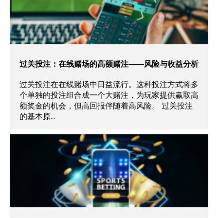
过关投注：在线赌场的高额赌注——风险与收益分析
过关投注在在线赌场中日益流行。这种投注方式将多
个单独的投注组合成一个大赌注，为玩家提供赢取高
额奖金的机会，但高回报伴随着高风险。 过关投注
的基本原...