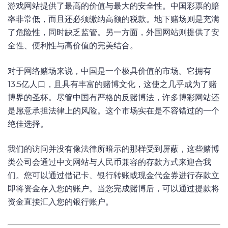
游戏网站提供了最高的价值与最大的安全性。中国彩票的赔
率非常低，而且还必须缴纳高额的税款。地下赌场则是充满
了危险性，同时缺乏监管。另一方面，外国网站则提供了安
全性、便利性与高价值的完美结合。
对于网络赌场来说，中国是一个极具价值的市场。它拥有
13.5亿人口，且具有丰富的赌博文化，这使之几乎成为了赌
博界的圣杯。尽管中国有严格的反赌博法，许多博彩网站还
是愿意承担法律上的风险。这个市场实在是不容错过的一个
绝佳选择。
我们的访问并没有像法律所暗示的那样受到屏蔽，这些赌博
类公司会通过中文网站与人民币兼容的存款方式来迎合我
们。您可以通过借记卡、银行转账或现金代金券进行存款立
即将资金存入您的账户。当您完成赌博后，可以通过提款将
资金直接汇入您的银行账户。