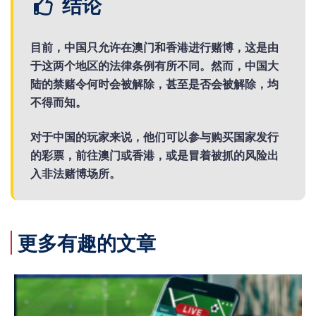
结论
目前，中国只允许在澳门和香港进行赌博，这是由
于这两个地区的法律条例有所不同。然而，中国大
陆的禁赌令何时会被解除，甚至是否会被解除，均
不得而知。
对于中国的玩家来说，他们可以参与购买国家发行
的彩票，前往澳门或香港，或是冒着被抓的风险出
入非法赌博场所。
更多有趣的文章