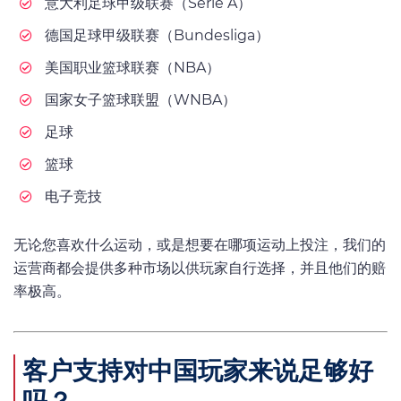
意大利足球甲级联赛（Serie A）
德国足球甲级联赛（Bundesliga）
美国职业篮球联赛（NBA）
国家女子篮球联盟（WNBA）
足球
篮球
电子竞技
无论您喜欢什么运动，或是想要在哪项运动上投注，我们的
运营商都会提供多种市场以供玩家自行选择，并且他们的赔
率极高。
客户支持对中国玩家来说足够好
吗？