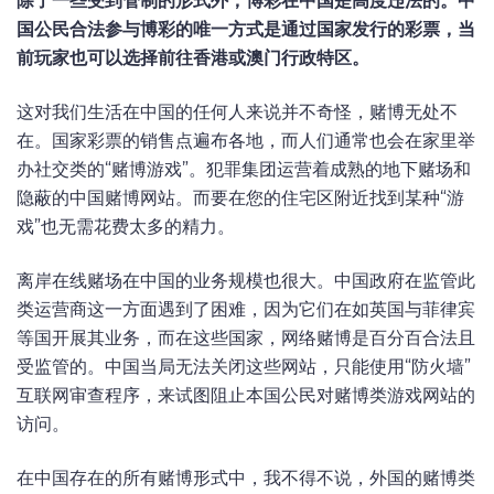
除了一些受到管制的形式外，博彩在中国是高度违法的。中
国公民合法参与博彩的唯一方式是通过国家发行的彩票，当
前玩家也可以选择前往香港或澳门行政特区。
这对我们生活在中国的任何人来说并不奇怪，赌博无处不
在。国家彩票的销售点遍布各地，而人们通常也会在家里举
办社交类的“赌博游戏”。犯罪集团运营着成熟的地下赌场和
隐蔽的中国赌博网站。而要在您的住宅区附近找到某种“游
戏”也无需花费太多的精力。
离岸在线赌场在中国的业务规模也很大。中国政府在监管此
类运营商这一方面遇到了困难，因为它们在如英国与菲律宾
等国开展其业务，而在这些国家，网络赌博是百分百合法且
受监管的。中国当局无法关闭这些网站，只能使用“防火墙”
互联网审查程序，来试图阻止本国公民对赌博类游戏网站的
访问。
在中国存在的所有赌博形式中，我不得不说，外国的赌博类