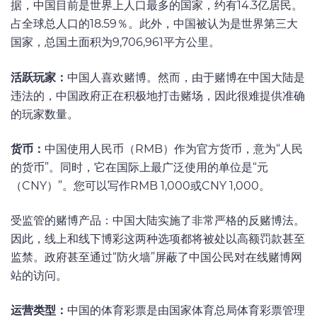
据，中国目前是世界上人口最多的国家，约有14.3亿居民。
占全球总人口的18.59％。此外，中国被认为是世界第三大
国家，总国土面积为9,706,961平方公里。
活跃玩家：
中国人喜欢赌博。然而，由于赌博在中国大陆是
违法的，中国政府正在积极地打击赌场，因此很难提供准确
的玩家数量。
货币：
中国使用人民币（RMB）作为官方货币，意为“人民
的货币”。同时，它在国际上最广泛使用的单位是“元
（CNY）”。您可以写作RMB 1,000或CNY 1,000。
受监管的赌博产品：中国大陆实施了非常严格的反赌博法。
因此，线上和线下博彩这两种选项都将被处以高额罚款甚至
监禁。政府甚至通过“防火墙”屏蔽了中国公民对在线赌博网
站的访问。
运营类型：
中国的体育彩票是由国家体育总局体育彩票管理