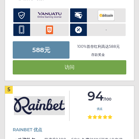
-
100%首存红利高达588元
588元
存款奖金
访问
5
94
/100
优点
RAINBET 优点