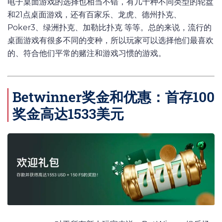
电子桌面游戏的选择也相当不错，有几十种不同类型的轮盘
和21点桌面游戏，还有百家乐、龙虎、德州扑克、
Poker3、绿洲扑克、加勒比扑克 等等。总的来说，流行的
桌面游戏有很多不同的变种，所以玩家可以选择他们最喜欢
的、符合他们平常的赌注和游戏习惯的游戏。
Betwinner奖金和优惠：首存100
奖金高达1533美元