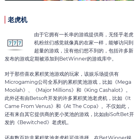
老虎机
由于它拥有一长串的游戏提供商，无怪乎老虎
机粉丝们感觉就像真的在家一样，能够访问到
超量的游戏，没有他们想不到的，包括许多新
发布的游戏定期被添加到BetWinner的游戏库中。
对于那些喜欢累积奖池游戏的玩家，该娱乐场提供有
Microgaming公司全系列的累积奖池游戏，比如《Mega
Moolah》、《Major Millions》和《King Cashalot》。
此外还有由Betsoft开发的许多累积奖池老虎机，比如《It
Came From Venus》和《At The Copa》。不仅如此，
还有来自其它提供商的更小奖池的游戏，比如由iSoftBet开
发的《Bewitched》老虎机。
还有数百款非累积奖池老虎机可供选择。在BetWinner娱