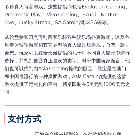
多种真人荷官游戏。这些提供商包括Evolution Gaming、
Pragmatic Play、 Vivo Gaming、Ezugi、NetEnt
Live、Lucky Streak、SA Gaming和XPG等等。
从轮盘赌和21点再到百家乐和各种娱乐场扑克游戏，以及各
种幸运转轮游戏和其它类型的真人娱乐场娱乐，总有一款适
合您。玩家可以在全天候提供的几十种不同真人赌桌中进行
选择，并找到自己真正喜欢的类型。对于中国玩家而言，他
们也可以找到由Asia Gaming提供的骰宝，骰宝是在澳门
和中国最流行的一种桌面游戏，Asia Gaming提供的这款
游戏提供了定制化的平台，赌桌限制在5美元到1000美元之
间。
支付方式
正如在介绍中提到的，在存款和提款方面，