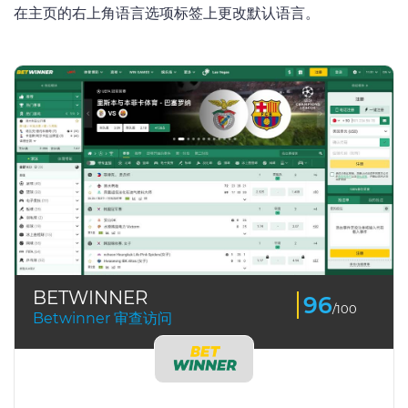
在主页的右上角语言选项标签上更改默认语言。
BETWINNER
96
/100
Betwinner 审查访问