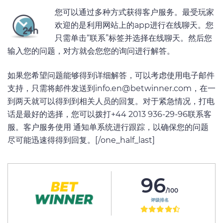
您可以通过多种方式获得客户服务。最受玩家
欢迎的是利用网站上的app进行在线聊天。您
只需单击“联系”标签并选择在线聊天。然后您
输入您的问题，对方就会您您的询问进行解答。
如果您希望问题能够得到详细解答，可以考虑使用电子邮件
支持，只需将邮件发送到
info.en@betwinner.com
，在一
到两天就可以得到到相关人员的回复。对于紧急情况，打电
话是最好的选择，您可以拨打+44 2013 936-29-96联系客
服。客户服务使用 通知单系统进行跟踪，以确保您的问题
尽可能迅速得得到回复。[/one_half_last]
96
/100
评级排名