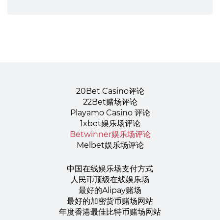
20Bet Casino评论
22Bet赌场评论
Playamo Casino 评论
1xbet娱乐场评论
Betwinner娱乐场评论
Melbet娱乐场评论
中国在线娱乐场支付方式
人民币顶级在线娱乐场
最好的Alipay赌场
最好的加密货币赌场网站
年度香港最佳比特币赌场网站