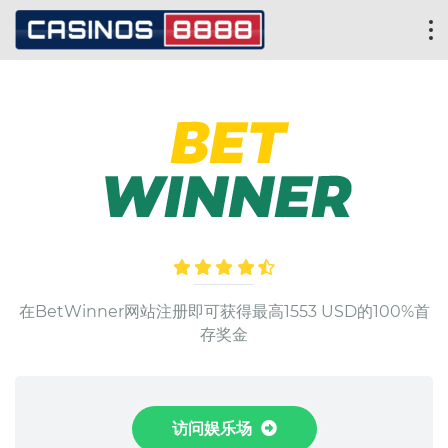
在BetWinner网站注册即可获得最高1553 USD的100%首
存奖金
访问娱乐场