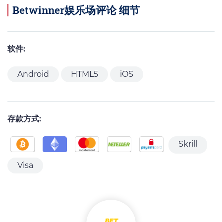
Betwinner娱乐场评论 细节
软件:
Android
HTML5
iOS
存款方式:
Skrill
Visa