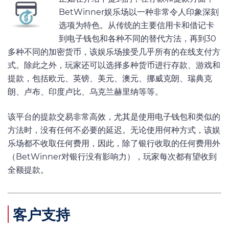
BetWinner娱乐场以一种非常令人印象深刻
选项为特色。从传统的主要信用卡和借记卡
到电子钱包和各种不同的替代方法，再到30
多种不同的加密货币，该娱乐场接受几乎所有的在线支付方
式。除此之外，玩家还可以选择多种货币进行存款、游戏和
提款，包括欧元、英镑、美元、澳元、挪威克朗、瑞典克
朗、卢布、印度卢比、乌克兰赫里纳等等。
该平台的提款交易非常高效，尤其是使用电子钱包和类似的
方法时，没有任何不必要的延迟。无论使用何种方式，该娱
乐场都不收取任何费用，因此，除了银行收取的任何费用外
（BetWinner对银行没有影响力），玩家每次都有望收到
全额提款。
客户支持