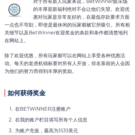
对于所有新人玩家来说，BetWinner娱乐场
的丰厚迎新福利绝对不会让他们失望。欢迎优
惠对玩家是非常友好的，在最低存款要求方面
一点也不苛刻，即使是最休闲的玩家都被它所吸引。所有相
关细节以及BetWinner欢迎奖金的条款和条件都清楚地列
在网站上。
除了欢迎优惠，所有玩家都可以在网站上享受各种优惠活
动。每天的老虎机锦标赛对所有人开放，排名靠前的人会因
为他们的努力而得到丰厚的奖励。
如何获得奖金
在BETWINNER注册账户
在我的账户栏目填写所有个人信息
为账户充值，最高为1533美元