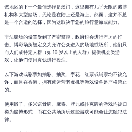
该地区的下一个最佳选择是澳门，这里拥有几乎无限的赌博
机构和大型赌场，无论是在陆上还是海上。然而，这并不总
是一个合适的选择，因为这取决于您的旅行意愿或能力。
非法赌场的设置受到了严密监控，政府也会进行严厉的打
击。博彩场所被定义为允许公众进入的场地或场所，他们只
向人们或特定人群（如 18 岁以上的人群）提供机会类游
戏，让他们使用真钱进行投注。
以下游戏或彩票如抽彩、抽奖、字花、红票或铺票均不被允
许，而且在香港，拥有或运营老虎机等游戏设备是严格禁止
的。
使用骰子、多米诺骨牌、麻将、牌九或扑克牌的游戏均被归
类为赌博形式，而在公共场所玩这些游戏可能会让您触犯法
律。