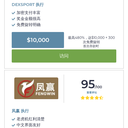
DEXSPORT 执行
加密支付丰富
奖金金额很高
免费旋转明确
最高480%，达$10,000 + 300
$10,000
次免费旋转
首次存款时
访问
95
/100
查看评论
凤赢 执行
老虎机红利清楚
中文界面友好