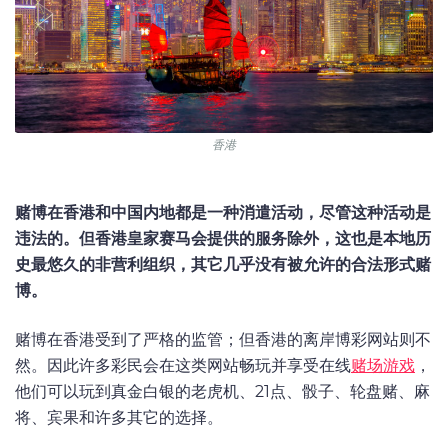
香港
赌博在香港和中国内地都是一种消遣活动，尽管这种活动是
违法的。但香港皇家赛马会提供的服务除外，这也是本地历
史最悠久的非营利组织，其它几乎没有被允许的合法形式赌
博。
赌博在香港受到了严格的监管；但香港的离岸博彩网站则不
然。因此许多彩民会在这类网站畅玩并享受在线
赌场游戏
，
他们可以玩到真金白银的老虎机、21点、骰子、轮盘赌、麻
将、宾果和许多其它的选择。