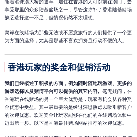
随着港珠澳大桥的通车，居住在香港的人可以前往澳门，去
享受那里的众多陆基赌场之一，尽管这弥补了香港陆基赌场
缺乏选择这一不足，但情况仍然不太理想。
离岸在线赌场为那些无法或不愿意旅行的人们提供了一个更
为方面的选择，尤其是那些不喜欢拥挤且行动不便的人。
香港玩家的奖金和促销活动
我们已经概述了积极的方面，例如随时随地玩游戏、更多的
游戏选择以及赌博平台可以提供的其它内容。
毫无疑问，在
香港玩在线赌场的另一个巨大优势是，玩家有机会从各种奖
金优惠中受益。其中最重要的是经过深思熟虑以吸引新客户
的欢迎优惠。欢迎奖金让玩家能够在他们的在线赌场体验中
迈出第一步。以下是香港最佳赌场网站推荐的欢迎优惠。