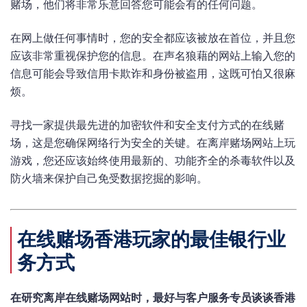
赌场，他们将非常乐意回答您可能会有的任何问题。
在网上做任何事情时，您的安全都应该被放在首位，并且您
应该非常重视保护您的信息。在声名狼藉的网站上输入您的
信息可能会导致信用卡欺诈和身份被盗用，这既可怕又很麻
烦。
寻找一家提供最先进的加密软件和安全支付方式的在线赌
场，这是您确保网络行为安全的关键。在离岸赌场网站上玩
游戏，您还应该始终使用最新的、功能齐全的杀毒软件以及
防火墙来保护自己免受数据挖掘的影响。
在线赌场香港玩家的最佳银行业
务方式
在研究离岸在线赌场网站时，最好与客户服务专员谈谈香港