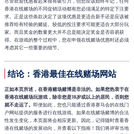
尽管欢迎优惠看起来很有吸引力，但您应该始终牢记，任何
香港在线赌场的不同促销活动都有您必须满足的特定下注要
求。正是这些条款决定了这项优惠是更适合新手还是应该被
推荐给有经验的赌徒。较低的投注要求可能更适合大部分玩
家。而且奖金的数量更大并不总是能决定奖金是否容易获
得。在游戏的整个过程中，您在申领在线赌场优惠时还必须
考虑其它一些重要的细节。
结论：香港最佳在线赌场网站
正如本页所述，在香港赌场赌博是非法的。如果您热衷于在
香港在线赌场玩游戏，除非您是18岁或以上的居民，否则您
就不走运了。
即便如此，您也只能通过香港赛马会的在线门
户网站提供的服务进行在线游戏。如果在线赌场赌博的合法
性发生变化，本页面将会相应更新。因此，记得随时查看香
港在线赌场的发展动向，并查看以下指南！我们将评审当地