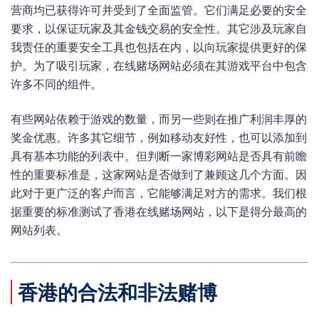
营商均已获得许可并受到了全面监管。它们满足必要的安全
要求，以保证玩家及其金钱交易的安全性。其它涉及玩家自
我责任的重要安全工具也包括在内，以向玩家提供更好的保
护。为了吸引玩家，在线赌场网站必须在其游戏平台中包含
许多不同的组件。
有些网站依赖于游戏的数量，而另一些则在推广利润丰厚的
奖金优惠。许多其它细节，例如移动友好性，也可以添加到
具有基本功能的列表中。但判断一家博彩网站是否具有前瞻
性的重要标准是，这家网站是否做到了兼顾这几个方面。因
此对于更广泛的客户而言，它能够满足对方的需求。我们根
据重要的标准测试了香港在线赌场网站，以下是得分最高的
网站列表。
香港的合法和非法赌博