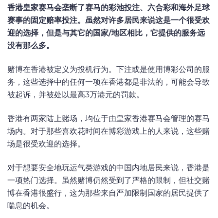
香港皇家赛马会垄断了赛马的彩池投注、六合彩和海外足球
赛事的固定赔率投注。虽然对许多居民来说这是一个很受欢
迎的选择，但是与其它的国家/地区相比，它提供的服务远
没有那么多。
赌博在香港被定义为投机行为。下注或是使用博彩公司的服
务，这些选择中的任何一项在香港都是非法的，可能会导致
被起诉，并被处以最高3万港元的罚款。
香港有两家陆上赌场，均位于由皇家香港赛马会管理的赛马
场内。对于那些喜欢花时间在博彩游戏上的人来说，这些赌
场是很受欢迎的选择。
对于想要安全地玩运气类游戏的中国内地居民来说，香港是
一项热门选择。虽然赌博仍然受到了严格的限制，但社交赌
博在香港很盛行，这为那些来自严加限制国家的居民提供了
喘息的机会。