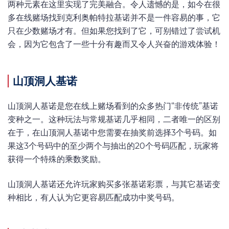
两种元素在这里实现了完美融合。令人遗憾的是，如今在很
多在线赌场找到克利奥帕特拉基诺并不是一件容易的事，它
只在少数赌场才有。但如果您找到了它，可别错过了尝试机
会，因为它包含了一些十分有趣而又令人兴奋的游戏体验！
山顶洞人基诺
山顶洞人基诺是您在线上赌场看到的众多热门“非传统”基诺
变种之一。这种玩法与常规基诺几乎相同，二者唯一的区别
在于，在山顶洞人基诺中您需要在抽奖前选择3个号码。如
果这3个号码中的至少两个与抽出的20个号码匹配，玩家将
获得一个特殊的乘数奖励。
山顶洞人基诺还允许玩家购买多张基诺彩票，与其它基诺变
种相比，有人认为它更容易匹配成功中奖号码。