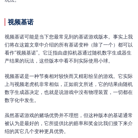
视频基诺
视频基诺可能是当下您最常见到的基诺游戏版本。事实上我
们将在这篇文章中介绍的所有基诺变种（除了一个）都可以
看作“视频基诺”。它泛指由虚拟机器通过随机数字生成器生
产结果的玩法，这些版本中看不到实际使用小球。
视频基诺是一种节奏相对较快而又精彩纷呈的游戏。它实际
上与视频老虎机非常相似，正如前文所述，它的结果由随机
数字生成器决定，也就是说游戏中没有物理装置，一切都在
数字化中发生。
虽然基诺游戏的赌场优势并不理想，但这种版本的基诺通常
被认为是最好的，它所提供比的赔率和奖金比我们接下来介
绍的其它几个变种更具优势。