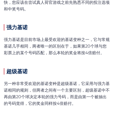
快，您应该在尝试真人荷官游戏之前先熟悉不同的投注选项
和中奖号码。
强力基诺
强力基诺是目前市场上最受欢迎的基诺变种之一，它与常规
基诺几乎相同，两者唯一的区别在于，如果第20个球与您
彩票上的某个号码匹配，那么本轮的奖金将按4倍赔付。
超级基诺
另一种非常受欢迎的基诺变种是超级基诺，它采用与强力基
诺相同的规则，但两者之间有一个主要区别，超级基诺中不
再由第20个球决定本轮的强力号码，而是由第一个被抽出
的号码觉得，它的奖金同样按4倍赔付。