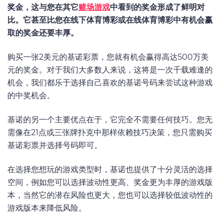
奖金，这与您在其它
赌场游戏
中看到的奖金形成了鲜明对
比。它甚至比您在线下体育博彩或在线体育博彩中有机会赢
取的奖金还要丰厚。
购买一张2美元的基诺彩票，您就有机会赢得高达500万美
元的奖金。对于我们大多数人来说，这将是一次千载难逢的
机会，我们都乐于选择自己喜欢的基诺号码来尝试这种游戏
的中奖机会。
基诺的另一个主要优点在于，它完全不需要任何技巧。您无
需像在21点或三张牌扑克中那样依赖技巧决策，您只需购买
基诺彩票并选择号码即可。
在选择您想玩的游戏类型时，基诺也提供了十分灵活的选择
空间，例如您可以选择波动性更高、奖金更为丰厚的游戏版
本，当然它的潜在风险也更大，您也可以选择较低波动性的
游戏版本来降低风险。