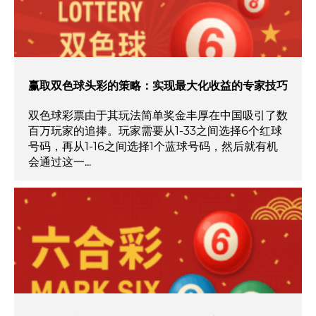
赢取双色球头彩的策略：实现最大化收益的专家技巧
双色球彩票由于其玩法简单奖金丰厚在中国吸引了数
百万玩家的追捧。玩家需要从1-33之间选择6个红球
号码，再从1-16之间选择1个蓝球号码，然后就有机
会通过这一...