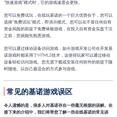
“快速游戏”模式时，它的游戏速度会更快。
您可以免费试玩，在线玩基诺的一个巨大优势在于，您可以
选择“免费试玩”模式，即演示模式。您可以在不冒任何自有
资金风险的前提下免费体验游戏，在投入自有资金实盘下注
之前，您就能先熟悉游戏。
您可以通过移动设备访问游戏，如今游戏开发公司在开发基
诺游戏时都采用了HTML5技术，这使得玩家可以通过移动
设备轻松访问游戏。您无需下载或安装任何软件的前提下随
时随地、以自己最适合的方式参与游戏。
常见的基诺游戏误区
令人遗憾的是，很多人对基诺存在一些毫无根据的误解。在
接下来的介绍中，我们将带您了解一些在线基诺的常见误