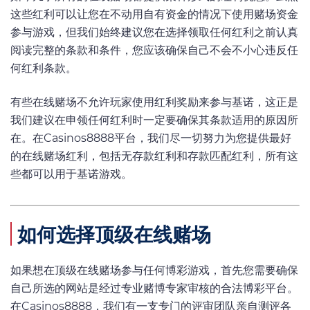
这些红利可以让您在不动用自有资金的情况下使用赌场资金
参与游戏，但我们始终建议您在选择领取任何红利之前认真
阅读完整的条款和条件，您应该确保自己不会不小心违反任
何红利条款。
有些在线赌场不允许玩家使用红利奖励来参与基诺，这正是
我们建议在申领任何红利时一定要确保其条款适用的原因所
在。在Casinos8888平台，我们尽一切努力为您提供最好
的在线赌场红利，包括无存款红利和存款匹配红利，所有这
些都可以用于基诺游戏。
如何选择顶级在线赌场
如果想在顶级在线赌场参与任何博彩游戏，首先您需要确保
自己所选的网站是经过专业赌博专家审核的合法博彩平台。
在Casinos8888，我们有一支专门的评审团队亲自测评各