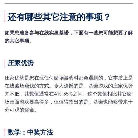
还有哪些其它注意的事项？
如果您准备参与在线实盘基诺，下面有一些您可能想要了解
的其它事项。
庄家优势
庄家优势是您在玩任何赌场游戏时都会遇到的，它本质上是
在线赌场赚钱的方式。令人遗憾的是，基诺游戏的庄家优势
并不低，其数值通常在4%-35%之间。这个数值相比其它赌
场桌面游戏要高得多，但值得指出的是，基诺也能够带来十
分可观的奖金。
数学：中奖方法