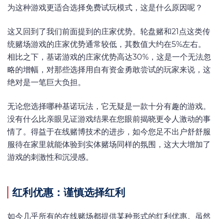
为这种游戏更适合选择免费试玩模式，这是什么原因呢？
这又回到了我们前面提到的庄家优势。轮盘赌和21点这类传
统赌场游戏的庄家优势通常较低，其数值大约在5%左右。
相比之下，基诺游戏的庄家优势高达30%，这是一个无法忽
略的增幅，对那些选择用自有资金勇敢尝试的玩家来说，这
绝对是一笔巨大负担。
无论您选择哪种基诺玩法，它无疑是一款十分有趣的游戏。
没有什么比亲眼见证游戏结果在您眼前揭晓更令人激动的事
情了。得益于在线赌博技术的进步，如今您足不出户舒舒服
服待在家里就能体验到实体赌场同样的氛围，这大大增加了
游戏的刺激性和沉浸感。
红利优惠：谨慎选择红利
如今几乎所有的在线赌场都提供某种形式的红利优惠。虽然