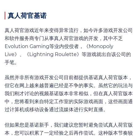
真人荷官基诺
真人荷官游戏近年来变得异常流行，如今许多游戏开发公司
和软件服务商专门从事真人荷官游戏的开发，其中不乏
Evolution Gaming等业内佼佼者，《Monopoly
Live》、《Lightning Roulette》等游戏就出自该公司的
手笔。
虽然并非所有游戏开发公司目前都提供基诺真人荷官版本，
但它在网上越来越普遍已经是不争的事实。虽然它的玩法与
我们刚才讨论的视频基诺版本非常相似，但在真人荷官版本
中，您将看到来自特定工作室的实际游戏画面，这些画面通
过计算机或移动设备通过流媒体进行实时直播。
但如果您是基诺新手，我们建议您暂时避免尝试真人荷官版
本，您可以积累了一定经验之后再作尝试。这种版本节奏较