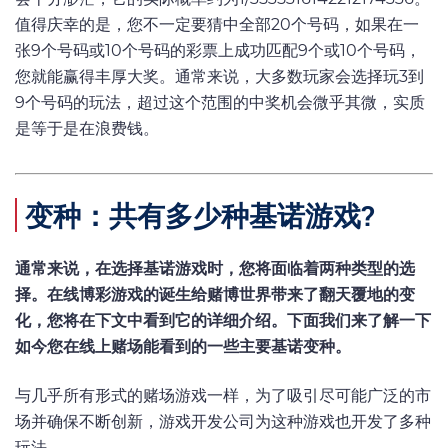
值得庆幸的是，您不一定要猜中全部20个号码，如果在一
张9个号码或10个号码的彩票上成功匹配9个或10个号码，
您就能赢得丰厚大奖。通常来说，大多数玩家会选择玩3到
9个号码的玩法，超过这个范围的中奖机会微乎其微，实质
是等于是在浪费钱。
变种：共有多少种基诺游戏?
通常来说，在选择基诺游戏时，您将面临着两种类型的选
择。在线博彩游戏的诞生给赌博世界带来了翻天覆地的变
化，您将在下文中看到它的详细介绍。下面我们来了解一下
如今您在线上赌场能看到的一些主要基诺变种。
与几乎所有形式的赌场游戏一样，为了吸引尽可能广泛的市
场并确保不断创新，游戏开发公司为这种游戏也开发了多种
玩法。