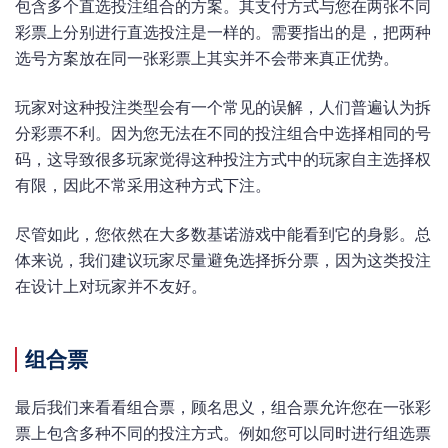
包含多个直选投注组合的方案。其支付方式与您在两张不同
彩票上分别进行直选投注是一样的。需要指出的是，把两种
选号方案放在同一张彩票上其实并不会带来真正优势。
玩家对这种投注类型会有一个常见的误解，人们普遍认为拆
分彩票不利。因为您无法在不同的投注组合中选择相同的号
码，这导致很多玩家觉得这种投注方式中的玩家自主选择权
有限，因此不常采用这种方式下注。
尽管如此，您依然在大多数基诺游戏中能看到它的身影。总
体来说，我们建议玩家尽量避免选择拆分票，因为这类投注
在设计上对玩家并不友好。
组合票
最后我们来看看组合票，顾名思义，组合票允许您在一张彩
票上包含多种不同的投注方式。例如您可以同时进行组选票