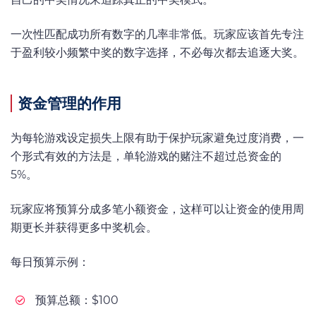
一次性匹配成功所有数字的几率非常低。玩家应该首先专注
于盈利较小频繁中奖的数字选择，不必每次都去追逐大奖。
资金管理的作用
为每轮游戏设定损失上限有助于保护玩家避免过度消费，一
个形式有效的方法是，单轮游戏的赌注不超过总资金的
5%。
玩家应将预算分成多笔小额资金，这样可以让资金的使用周
期更长并获得更多中奖机会。
每日预算示例：
预算总额：$100