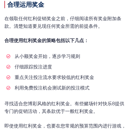
合理运用奖金
在领取任何红利促销奖金之前，仔细阅读所有奖金附加条
款。清楚知道要兑现任何奖金所需的前提条件。
合理使用红利奖金的策略包括以下几点：
从小额奖金开始，逐步学习规则
仔细跟踪投注进度
重点关注投注流水要求较低的红利奖金
利用免费投注机会测试新的投注模式
寻找适合您博彩风格的红利奖金。有些赌场针对快乐8提供
专门的促销活动，其条款优于一般红利奖金。
即使使用红利奖金，也要在您常规的预算范围内进行游戏，