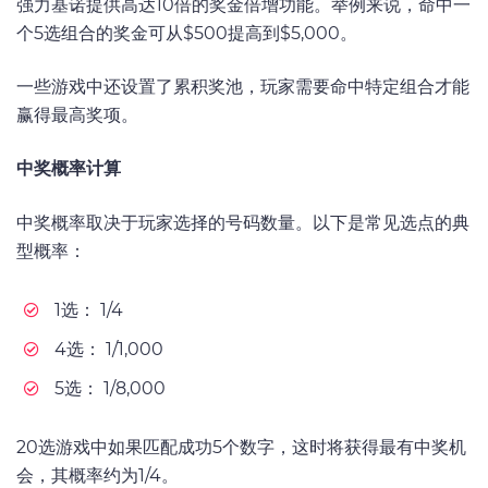
强力基诺提供高达10倍的奖金倍增功能。举例来说，命中一
个5选组合的奖金可从$500提高到$5,000。
一些游戏中还设置了累积奖池，玩家需要命中特定组合才能
赢得最高奖项。
中奖概率计算
中奖概率取决于玩家选择的号码数量。以下是常见选点的典
型概率：
1选： 1/4
4选： 1/1,000
5选： 1/8,000
20选游戏中如果匹配成功5个数字，这时将获得最有中奖机
会，其概率约为1/4。