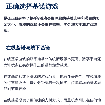
正确选择基诺游戏
是否正确选择了快乐8游戏会影响您的获胜几率和潜在的奖
金大小。游戏的选择还会影响赔率、奖金池大小和游戏体
验。
在线基诺与线下基诺
在线基诺游戏的赔率通常比传统赌场版本更高。数字平台还
允许玩家在实盘操作之前进行免费试玩。
在线基诺和线下基诺的游戏节奏上也有显著差异。在线游戏
运行速度更快，每几分钟就有一次抽奖。传统赌场的基诺游
戏则节奏较慢。
在线基诺提供了更便捷的支付方式，而且玩家可以在任何地