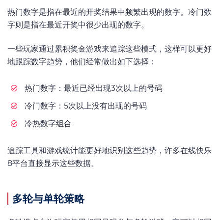
热门数字是指在最近的开奖结果中频繁出现的数字。冷门数
字则是指在最近开奖中很少出现的数字。
一些玩家通过累积奖金游戏来追踪这些模式，这样可以更好
地跟踪数字趋势，他们经常做出如下选择：
热门数字：最近已经出现3次以上的号码
冷门数字：5次以上没有出现的号码
冷热数字组合
追踪工具和游戏统计能更好地识别这些趋势，许多在线快乐
8平台直接显示这些数据。
多轮与单轮策略