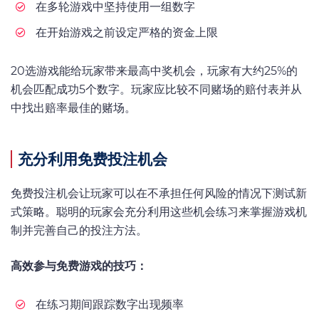
在多轮游戏中坚持使用一组数字
在开始游戏之前设定严格的资金上限
20选游戏能给玩家带来最高中奖机会，玩家有大约25%的
机会匹配成功5个数字。玩家应比较不同赌场的赔付表并从
中找出赔率最佳的赌场。
充分利用免费投注机会
免费投注机会让玩家可以在不承担任何风险的情况下测试新
式策略。聪明的玩家会充分利用这些机会练习来掌握游戏机
制并完善自己的投注方法。
高效参与免费游戏的技巧：
在练习期间跟踪数字出现频率