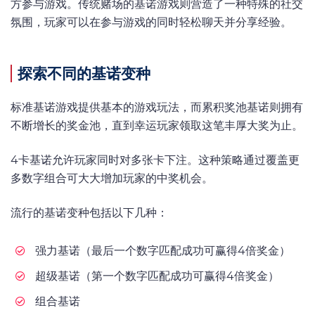
方参与游戏。传统赌场的基诺游戏则营造了一种特殊的社交
氛围，玩家可以在参与游戏的同时轻松聊天并分享经验。
探索不同的基诺变种
标准基诺游戏提供基本的游戏玩法，而累积奖池基诺则拥有
不断增长的奖金池，直到幸运玩家领取这笔丰厚大奖为止。
4卡基诺允许玩家同时对多张卡下注。这种策略通过覆盖更
多数字组合可大大增加玩家的中奖机会。
流行的基诺变种包括以下几种：
强力基诺（最后一个数字匹配成功可赢得4倍奖金）
超级基诺（第一个数字匹配成功可赢得4倍奖金）
组合基诺