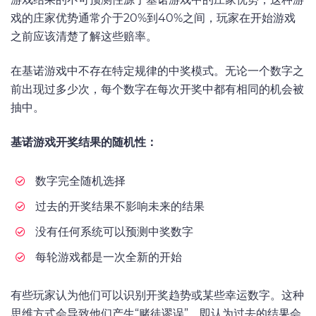
戏的庄家优势通常介于20%到40%之间，玩家在开始游戏
之前应该清楚了解这些赔率。
在基诺游戏中不存在特定规律的中奖模式。无论一个数字之
前出现过多少次，每个数字在每次开奖中都有相同的机会被
抽中。
基诺游戏开奖结果的随机性：
数字完全随机选择
过去的开奖结果不影响未来的结果
没有任何系统可以预测中奖数字
每轮游戏都是一次全新的开始
有些玩家认为他们可以识别开奖趋势或某些幸运数字。这种
思维方式会导致他们产生“赌徒谬误”，即认为过去的结果会