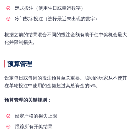
定式投注（使用生日或幸运数字）
冷门数字投注（选择最近未出现的数字）
根据之前的结果混合不同的投注金额有助于使中奖机会最大
化并限制损失。
预算管理
设定每日或每周的投注预算至关重要。聪明的玩家从不使其
在单轮投注中使用的金额超过其总资金的5%。
预算管理的关键规则：
设定严格的损失上限
跟踪所有开奖结果