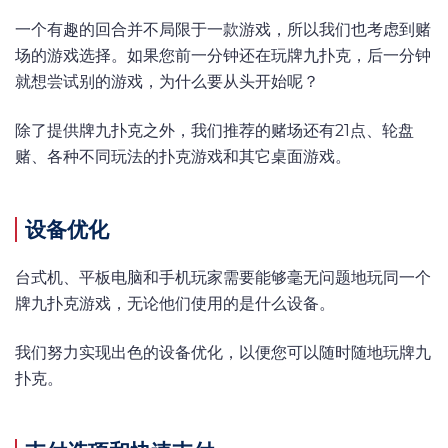
一个有趣的回合并不局限于一款游戏，所以我们也考虑到赌
场的游戏选择。如果您前一分钟还在玩牌九扑克，后一分钟
就想尝试别的游戏，为什么要从头开始呢？
除了提供牌九扑克之外，我们推荐的赌场还有21点、轮盘
赌、各种不同玩法的扑克游戏和其它桌面游戏。
设备优化
台式机、平板电脑和手机玩家需要能够毫无问题地玩同一个
牌九扑克游戏，无论他们使用的是什么设备。
我们努力实现出色的设备优化，以便您可以随时随地玩牌九
扑克。