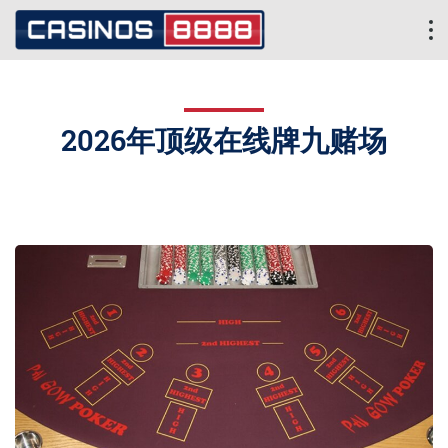
2026年顶级在线牌九赌场