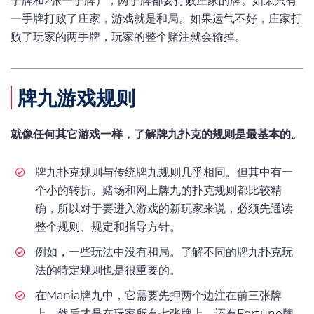
手牌和2张一手牌），两手牌都要打败庄家的牌。如果只有
一手牌打败了庄家，游戏就是和局。如果运气不好，庄家打
败了玩家的两手牌，玩家的整个赌注就会输掉。
牌九游戏规则
就像任何其它游戏一样，了解牌九扑克的规则是最基本的。
牌九扑克规则与传统牌九规则几乎相同。但其中有一
个小的转折。赌场和网上牌九的扑克规则都比较精
确，所以对于要进入游戏的新玩家来说，必须先通读
整个规则、规定和指导方针。
例如，一些玩法中没有和局。了解不同的牌九扑克玩
法的特定规则也是很重要的。
在Mania牌九中，它需要先押两个边注在前三张牌
上，然后才是在玩家所有七张牌上。还有Fortune牌