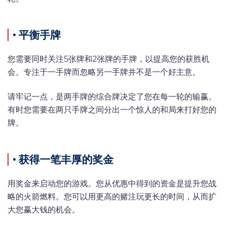
• 平衡手牌
您需要同时关注5张牌和2张牌的手牌，以提高您的获胜机
会。专注于一手牌而忽略另一手牌并不是一个好主意。
请牢记一点，是两手牌的综合牌决定了您在每一轮的输赢。
有时您需要在两只手牌之间分出一个惊人的和局来打好您的
牌。
• 获得一笔丰厚的奖金
用奖金来启动您的游戏。您从优惠中得到的资金是提升您战
略的火箭燃料。您可以用更高的赌注玩更长的时间，从而扩
大您赢大钱的机会。