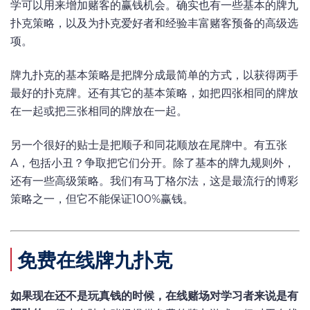
学可以用来增加赌客的赢钱机会。确实也有一些基本的牌九
扑克策略，以及为扑克爱好者和经验丰富赌客预备的高级选
项。
牌九扑克的基本策略是把牌分成最简单的方式，以获得两手
最好的扑克牌。还有其它的基本策略，如把四张相同的牌放
在一起或把三张相同的牌放在一起。
另一个很好的贴士是把顺子和同花顺放在尾牌中。有五张
A，包括小丑？争取把它们分开。除了基本的牌九规则外，
还有一些高级策略。我们有马丁格尔法，这是最流行的博彩
策略之一，但它不能保证100%赢钱。
免费在线牌九扑克
如果现在还不是玩真钱的时候，在线赌场对学习者来说是有