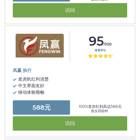
访问
95
/100
查看评论
凤赢 执行
老虎机红利清楚
中文界面友好
移动体验顺畅
588元
100%首存红利高达588元
首次存款时
访问