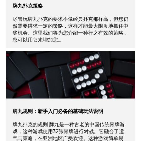
牌九扑克策略
尽管玩牌九扑克的要求不像经典扑克那样高，但您仍
然需要讲求一定的策略，这样才能最大限度地抓住中
奖机会。这里我们将为您介绍一种行之有效的策略，
您可以用它来增加您...
牌九规则：新手入门必备的基础玩法说明
牌九扑克的规则 牌九是一种古老的中国传统骨牌游
戏，这种游戏使用32张骨牌进行对战。它融合了运
气与策略，在亚洲地区广受欢迎。这种游戏简单易