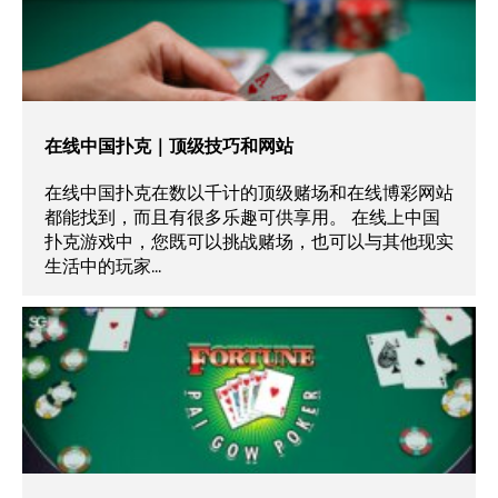
在线中国扑克｜顶级技巧和网站
在线中国扑克在数以千计的顶级赌场和在线博彩网站
都能找到，而且有很多乐趣可供享用。 在线上中国
扑克游戏中，您既可以挑战赌场，也可以与其他现实
生活中的玩家...