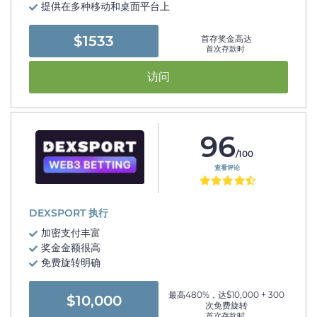
提供在多种移动和桌面平台上
$1533
首存奖金高达
首次存款时
访问
96
/100
查看评论
DEXSPORT 执行
加密支付丰富
奖金金额很高
免费旋转明确
最高480%，达$10,000 + 300
$10,000
次免费旋转
首次存款时