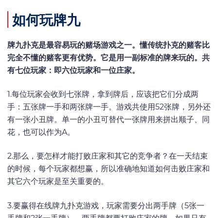
如何玩牌九
牌九扑克是最容易玩的赌场游戏之一。懂传统扑克的赌客比
完全不懂的赌客更有优势。它是用一副标准的牌来玩的。共
有七位玩家：即六位玩家和一位庄家。
1.每位玩家会收到七张牌，拿到牌后，应该把它们分成两
手：五张牌一手和两张牌一手。游戏共使用52张牌，另外还
有一张小丑牌。单一的小丑可替代一张牌用来拼出顺子、同
花，也可以作为A。
2.那么，要怎样才能打败庄家和其它的竞争者？在一天结束
的时候，每个玩家都想赢，所以准确地知道如何击败庄家和
其它六个玩家是至关重要的。
3.要赢得在线牌九扑克游戏，玩家需要分出两手牌（5张一