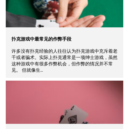
扑克游戏中最常见的作弊手段
许多没有扑克经验的人往往认为扑克游戏中充斥着老
千或者骗术。实际上扑克通常是一项绅士游戏，虽然
这种游戏中有很多作弊机会，但作弊的情况并不常
见。 但就像生...