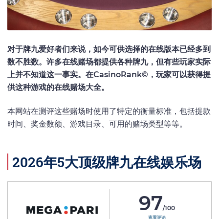
对于牌九爱好者们来说，如今可供选择的在线版本已经多到
数不胜数。许多在线赌场都提供各种牌九，但有些玩家实际
上并不知道这一事实。在CasinoRank©，玩家可以获得提
供这种游戏的在线赌场大全。
本网站在测评这些赌场时使用了特定的衡量标准，包括提款
时间、奖金数额、游戏目录、可用的赌场类型等等。
2026年5大顶级牌九在线娱乐场
97
/100
查看评论