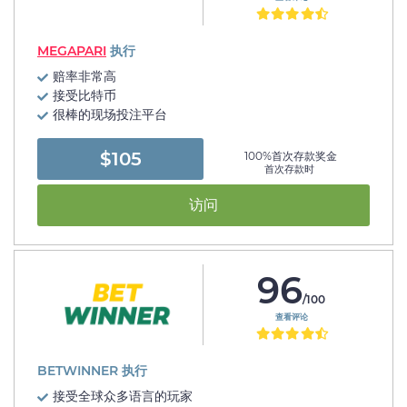
MEGAPARI
执行
赔率非常高
接受比特币
很棒的现场投注平台
$105
100%首次存款奖金
首次存款时
访问
96
/100
查看评论
BETWINNER 执行
接受全球众多语言的玩家