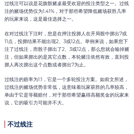
过线注可以说是花旗骰赌桌最受欢迎的投注类型之一。过线
注的赌场优势仅为1.41%，对于那些希望降低赌场获胜几率
的玩家来说，这是最佳选择之一。
在对过线注下注时，您是在押注投掷人在开局骰中掷出7或
11点，投掷结果不能出现2、3或12点。举例来说，如果您下
注了过线注，而骰子掷出了2、3或12点，那么您就会输掉赌
注，但如果掷出的是其它点数，本轮赌注依然有效，直到投
掷人再次掷出这个点数或者掷出7为止。
过线注的赔率为1:1，它是一个多轮投注方案。如前文所述，
过线注的赌场优势非常低，这意味着玩家获胜的几率较高，
单由于它是等额赔付，对于那些希望赢得高额奖金的玩家来
说，它的吸引力可能并不大。
不过线注