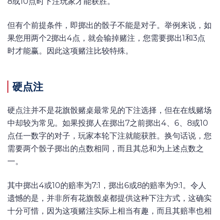
8或10点时下注玩家才能获胜。
但有个前提条件，即掷出的骰子不能是对子。举例来说，如
果您用两个2掷出4点，就会输掉赌注，您需要掷出1和3点
时才能赢。因此这项赌注比较特殊。
硬点注
硬点注并不是花旗骰赌桌最常见的下注选择，但在在线赌场
中却较为常见。如果投掷人在掷出7之前掷出4、6、8或10
点任一数字的对子，玩家本轮下注就能获胜。换句话说，您
需要两个骰子掷出的点数相同，而且其总和为上述点数之
一。
其中掷出4或10的赔率为7:1，掷出6或8的赔率为9:1。令人
遗憾的是，并非所有花旗骰桌都提供这种下注方式，这确实
十分可惜，因为这项赌注实际上相当有趣，而且其赔率也相