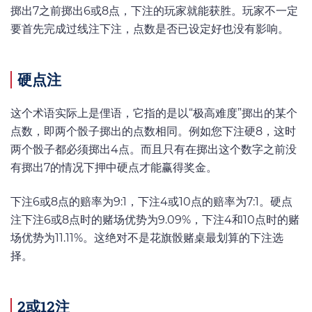
掷出7之前掷出6或8点，下注的玩家就能获胜。玩家不一定
要首先完成过线注下注，点数是否已设定好也没有影响。
硬点注
这个术语实际上是俚语，它指的是以“极高难度”掷出的某个
点数，即两个骰子掷出的点数相同。例如您下注硬8，这时
两个骰子都必须掷出4点。而且只有在掷出这个数字之前没
有掷出7的情况下押中硬点才能赢得奖金。
下注6或8点的赔率为9:1，下注4或10点的赔率为7:1。硬点
注下注6或8点时的赌场优势为9.09%，下注4和10点时的赌
场优势为11.11%。这绝对不是花旗骰赌桌最划算的下注选
择。
2或12注