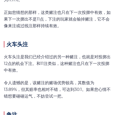
正如您猜想的那样，这类赌注也只在下一次投掷中有效，如
果下一次掷出不是11点，下注的玩家就会输掉赌注，它不会
像来注或过线注那样持续有效。
火车头注
火车头注是我们已经介绍过的另一种赌注，也就是对投掷出
12点的机会下注。和11注类似，这种赌注也只在下一次投掷
中有效。
令人遗憾的是，该赌注的赌场优势较高，其数值为
13.89%，但其赔率也相对不错，可达到30:1。如果您心情不
错想要碰碰运气，不妨尝试一把。
角注