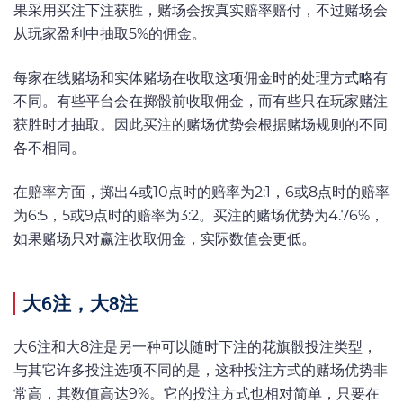
果采用买注下注获胜，赌场会按真实赔率赔付，不过赌场会
从玩家盈利中抽取5%的佣金。
每家在线赌场和实体赌场在收取这项佣金时的处理方式略有
不同。有些平台会在掷骰前收取佣金，而有些只在玩家赌注
获胜时才抽取。因此买注的赌场优势会根据赌场规则的不同
各不相同。
在赔率方面，掷出4或10点时的赔率为2:1，6或8点时的赔率
为6:5，5或9点时的赔率为3:2。买注的赌场优势为4.76%，
如果赌场只对赢注收取佣金，实际数值会更低。
大6注，大8注
大6注和大8注是另一种可以随时下注的花旗骰投注类型，
与其它许多投注选项不同的是，这种投注方式的赌场优势非
常高，其数值高达9%。它的投注方式也相对简单，只要在