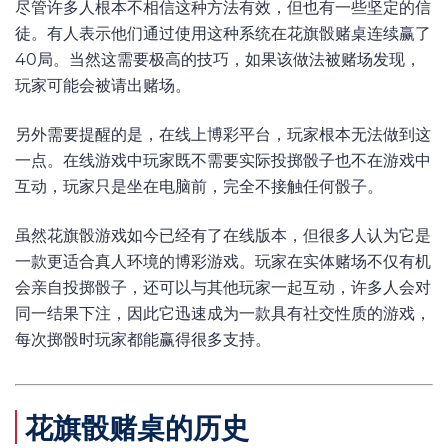
尽管许多人根本不相信这种方法有效，但也有一些坚定的信
徒。有人表示他们通过使用这种系统在花旗骰赌桌连续赢了
40局。当然这需要极高的技巧，如果该做法被赌场发现，
玩家可能会被请出赌场。
另外需要提醒的是，在线上博彩平台，玩家根本无法做到这
一点。在线游戏中玩家既不需要实际投掷骰子也不在游戏中
互动，玩家只是坐在电脑前，完全不接触任何骰子。
虽然花旗骰游戏如今已经有了在线版本，但很多人认为它是
一款更适合真人环境的博彩游戏。玩家在实体赌场不仅有机
会亲自投掷骰子，还可以与其他玩家一起互动，许多人会对
同一结果下注，因此它迅速成为一款具有社交性质的游戏，
每次掷骰时玩家都能赢得很多支持。
花旗骰赌桌的历史