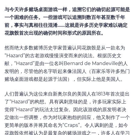
与今天许多赌场桌面游戏一样，追溯它们的确切起源可能是
一个困难的任务。一些游戏可以追溯到数百年甚至数千年
前，事实与真相往往混淆……这就是许多历史学家难以确定
花旗骰首次出现的确切时间和形式的原因所在。
然而绝大多数赌博历史学家普遍认同花旗骰是从一款名为
“Hazard”的古老游戏慢慢演变而来的说法。根据历史文
献，“Hazard”是由一位名叫Bernard de Mandeville的人
发明的，尽管他的名字听起来像法国人（百家乐等许多热门
赌场桌面游戏都是起源于法国），但实际上他是美国人。
人们普遍认为这位来自新奥尔良的美国人在1813年首次提出
了“Hazard”的构想。具有讽刺意味的是，许多玩家实际上
觉得“Hazard”的玩法太过复杂。因此该游戏的原发明者决
定做出一些调整，作为对玩家抱怨的回应，他又制作了一个
更简单的版本并将其命名为“Craps”。令人讽刺的是，如今
花旗骰依然被认为是最复杂的赌场游戏之一，许多人在学习