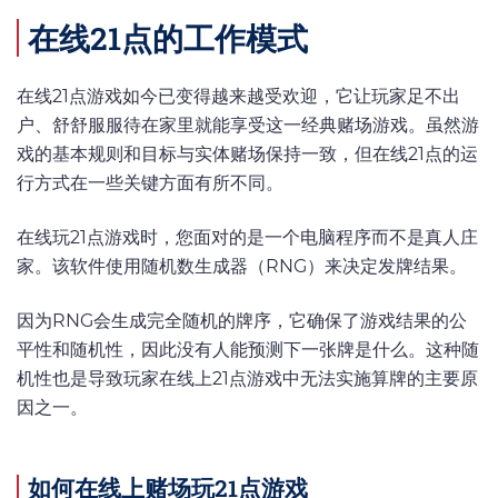
在线21点的工作模式
在线21点游戏如今已变得越来越受欢迎，它让玩家足不出
户、舒舒服服待在家里就能享受这一经典赌场游戏。虽然游
戏的基本规则和目标与实体赌场保持一致，但在线21点的运
行方式在一些关键方面有所不同。
在线玩21点游戏时，您面对的是一个电脑程序而不是真人庄
家。该软件使用随机数生成器（RNG）来决定发牌结果。
因为RNG会生成完全随机的牌序，它确保了游戏结果的公
平性和随机性，因此没有人能预测下一张牌是什么。这种随
机性也是导致玩家在线上21点游戏中无法实施算牌的主要原
因之一。
如何在线上赌场玩21点游戏