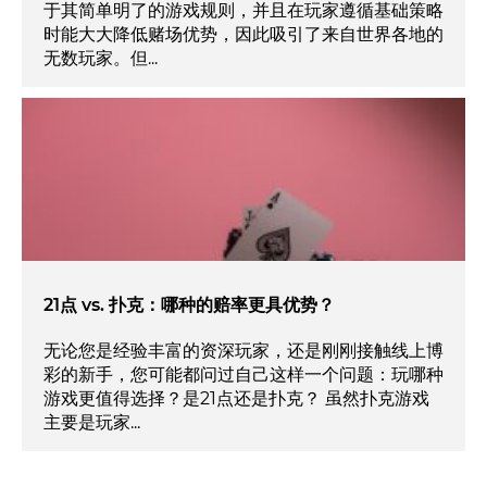
于其简单明了的游戏规则，并且在玩家遵循基础策略
时能大大降低赌场优势，因此吸引了来自世界各地的
无数玩家。但...
21点 vs. 扑克：哪种的赔率更具优势？
无论您是经验丰富的资深玩家，还是刚刚接触线上博
彩的新手，您可能都问过自己这样一个问题：玩哪种
游戏更值得选择？是21点还是扑克？ 虽然扑克游戏
主要是玩家...