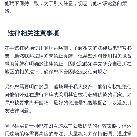
他玩家保持一致，为了引人注意，切忌与他人谈论您的策
略。
法律相关注意事项
在尝试在赌场使用算牌策略前，了解相关的法律后果非常必
要。虽然联邦法律并未禁止算牌，但某些州对使用相关设备
帮助算牌有明确的法律禁止。因此您必须事先研究自己所在
地区的相关法律，确保您不会因此违反任何规定。
另外您需要明白的是，赌场属于私人财产，他们有权拒绝任
何他们怀疑在进行算牌或采用其它技巧获得优势的玩家。如
果您被要求离开赌场，最好的做法是礼貌地配合，以避免引
发法律问题。
算牌确实是一种能在21点游戏中获取优势的有效策略，但运
用这项策略需要高度的专注、大量练习并保持低调。通过掌