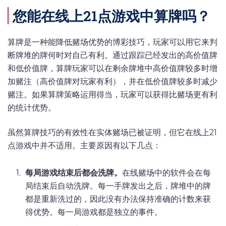
您能在线上21点游戏中算牌吗？
算牌是一种能降低赌场优势的博彩技巧，玩家可以用它来判
断牌堆的牌何时对自己有利。通过跟踪已经发出的高价值牌
和低价值牌，算牌玩家可以在剩余牌堆中高价值牌较多时增
加赌注（高价值牌对玩家有利），并在低价值牌较多时减少
赌注。如果算牌策略运用得当，玩家可以获得比赌场更有利
的统计优势。
虽然算牌技巧的有效性在实体赌场已被证明，但它在线上21
点游戏中并不适用。主要原因有以下几点：
每局游戏结束后都会洗牌。
在线赌场中的软件会在每
局结束后自动洗牌。每一手牌发出之后，牌堆中的牌
都是重新洗过的，因此没有办法保持准确的计数来获
得优势。每一局游戏都是独立的事件。