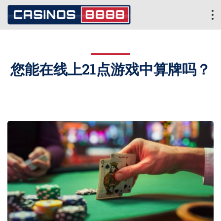
您能在线上21点游戏中算牌吗？