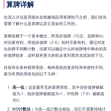
算牌详解
在深入讨论是否能在在线赌场应用算牌技巧之前，我们首先
需要了解什么是算牌以及它是如何工作的。
算牌依赖于一个基本概念，即高价值牌（10点、花牌和A）
对玩家有利，而低价值牌（2-6）则对庄家有利。通过对发
出的牌不间断计数，玩家可以确定什么时候牌堆中剩余的高
价值牌较多，这时就有更大的机会拿到黑杰克或加倍下注。
目前存在多种算牌系统，每种系统的复杂性和有效性不同。
最为常用的系统包括以下几种：
高—低：
这是最常见的算牌系统，其中高价值牌被赋
值为-1，低价值牌被赋值为+1，中性牌（7-9）被赋值
为0。
KO
计数法：
与高—低计数法相似，但它不需要持续计