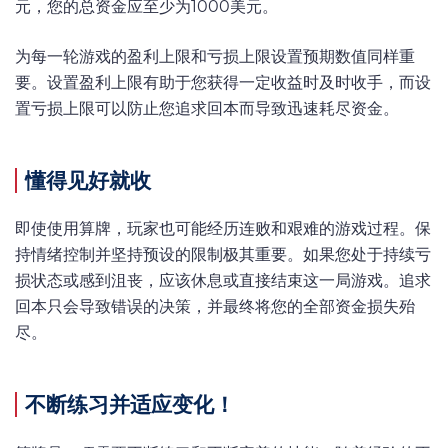
元，您的总资金应至少为1000美元。
为每一轮游戏的盈利上限和亏损上限设置预期数值同样重
要。设置盈利上限有助于您获得一定收益时及时收手，而设
置亏损上限可以防止您追求回本而导致迅速耗尽资金。
懂得见好就收
即使使用算牌，玩家也可能经历连败和艰难的游戏过程。保
持情绪控制并坚持预设的限制极其重要。如果您处于持续亏
损状态或感到沮丧，应该休息或直接结束这一局游戏。追求
回本只会导致错误的决策，并最终将您的全部资金损失殆
尽。
不断练习并适应变化！