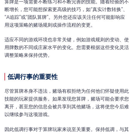
算牌是一项需要不断练习和不断完善的技能。随着经验的不
断增长，您可能想探索更高级的技巧，如“真实计数转换”、
“A追踪”或“团队算牌”。另外您还应该关注任何可能影响应
用这项策略的赌场规则或操作流程的变更。
适应不同的游戏环境也非常关键，例如游戏规则的变动、使
用牌数的不同或庄家水平的变化。您需要根据这些变化灵活
调整策略来保持优势。
低调行事的重要性
尽管算牌本身不违法，赌场有权拒绝为任何他们怀疑使用此
技能的玩家提供服务。如果发现您算牌，赌场可能会要求您
离开，甚至您的信息会被共享到其他赌场，这将使您今后难
以继续参与这项游戏。
因此低调行事对于算牌玩家来说至关重要。保持低调，与其