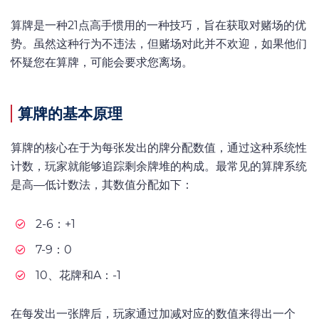
算牌是一种21点高手惯用的一种技巧，旨在获取对赌场的优
势。虽然这种行为不违法，但赌场对此并不欢迎，如果他们
怀疑您在算牌，可能会要求您离场。
算牌的基本原理
算牌的核心在于为每张发出的牌分配数值，通过这种系统性
计数，玩家就能够追踪剩余牌堆的构成。最常见的算牌系统
是高—低计数法，其数值分配如下：
2-6：+1
7-9：0
10、花牌和A：-1
在每发出一张牌后，玩家通过加减对应的数值来得出一个