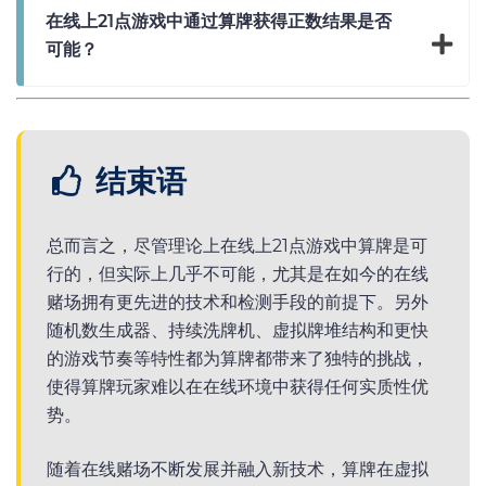
在线上21点游戏中通过算牌获得正数结果是否
可能？
结束语
总而言之，尽管理论上在线上21点游戏中算牌是可
行的，但实际上几乎不可能，尤其是在如今的在线
赌场拥有更先进的技术和检测手段的前提下。另外
随机数生成器、持续洗牌机、虚拟牌堆结构和更快
的游戏节奏等特性都为算牌都带来了独特的挑战，
使得算牌玩家难以在在线环境中获得任何实质性优
势。
随着在线赌场不断发展并融入新技术，算牌在虚拟