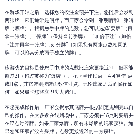
在游戏开始之后，选择您的投注金额并下注。您随后会发到
两张牌，它们通常是明牌，而庄家会拿到一张明牌和一张暗
牌（底牌）。根据您手中牌的点数，您可以选择“要牌”（再
拿一张牌）、“停牌”（保持当前手牌）、“加倍下注”（加倍
下注并再拿一张牌）或“分牌”（如果您有两张点数相同的
牌，可以将其分成两手独立的牌）。
该游戏的目标是使您手中牌的点数比庄家更接近21，但不能
超过21（超过被称为“爆牌”）。花牌算作10点，A可算作1点
或11点，其它牌则按牌面数值计点。无论庄家之后的操作如
何，如果爆牌您将立即失去赌注。
在您完成操作后，庄家会揭示其底牌并根据固定规则完成自
己的操作。在大多数在线赌场中，庄家必须在16点时要牌并
在17点时停牌。如果庄家爆牌，所有未爆牌的玩家获胜。如
果您和庄家都没有爆牌，点数更接近21的一方获胜。