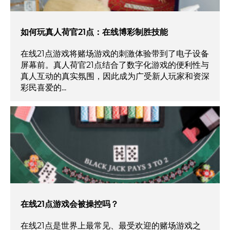
如何玩真人荷官21点：在线博彩制胜技能
在线21点游戏将赌场游戏的刺激体验带到了电子设备
屏幕前。真人荷官21点结合了数字化游戏的便利性与
真人互动的真实氛围，因此成为广受新人玩家和资深
彩民喜爱的...
在线21点游戏会被操控吗？
在线21点是世界上最常见、最受欢迎的赌场游戏之