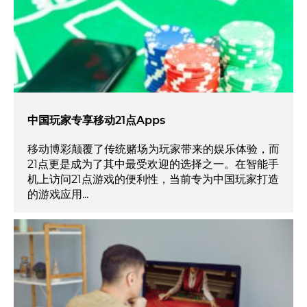
中国玩家专享移动21点Apps
移动博彩颠覆了传统赌场为玩家带来的娱乐体验，而
21点更是成为了其中最受欢迎的选择之一。在智能手
机上访问21点游戏的便利性，当前专为中国玩家打造
的游戏应用...