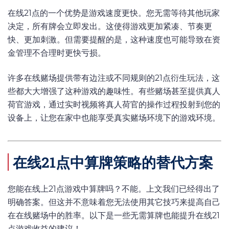
在线21点的一个优势是游戏速度更快。您无需等待其他玩家
决定，所有牌会立即发出。这使得游戏更加紧凑、节奏更
快、更加刺激。但需要提醒的是，这种速度也可能导致在资
金管理不合理时更快亏损。
许多在线赌场提供带有边注或不同规则的21点衍生玩法，这
些都大大增强了这种游戏的趣味性。有些赌场甚至提供真人
荷官游戏，通过实时视频将真人荷官的操作过程投射到您的
设备上，让您在家中也能享受真实赌场环境下的游戏环境。
在线21点中算牌策略的替代方案
您能在线上21点游戏中算牌吗？不能。上文我们已经得出了
明确答案。但这并不意味着您无法使用其它技巧来提高自己
在在线赌场中的胜率。以下是一些无需算牌也能提升在线21
点游戏收益的建议！