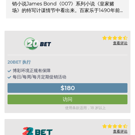
销小说James Bond《007》系列小说《皇家赌
场》的特写计谋情节中看出来。百家乐于1490年前...
查看评论
20BET 执行
博彩环境正规有保障
每日/每周/每月定期促销活动
$180
访问
使用条款适用，18 岁以上
查看评论