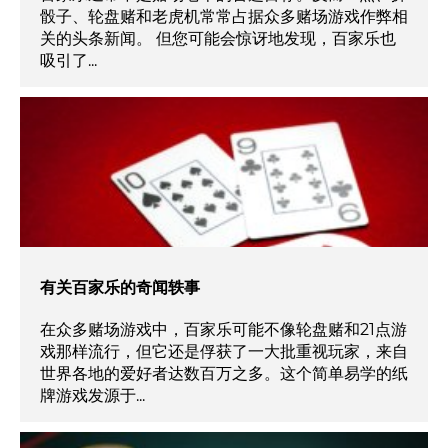
骰子、轮盘赌和老虎机常常占据众多赌场游戏作弊相
关的头条新闻。 但您可能会惊讶地发现，百家乐也
吸引了...
有关百家乐的奇闻轶事
在众多赌场游戏中，百家乐可能不像轮盘赌和21点游
戏那样流行，但它还是俘获了一大批重视玩家，来自
世界各地的爱好者达数百万之多。这个简单易学的纸
牌游戏发源于...