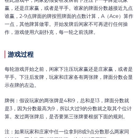
在此游戏中，闲家必须要在发牌前下注压下一手牌是玩家
赢，还是庄家赢，或者是平手。谁家的牌面分数越接近九点
谁赢，2-9点牌面的牌按照牌面的点数计算，A（Ace）算作
一点，其他牌算做零。开始发牌后闲家不可再进行任何操
作，游戏使用六副扑克，每一轮之前洗牌。
游戏过程
每轮游戏开始之前，闲家下注压玩家赢还是庄家赢，或者是
平手。下注后发牌，玩家和庄家各有两张牌，牌面分数会显
示在牌的左边。
牌例：假设玩家的两张牌是4和9，总和是13，牌面分数就
是3，因为分数最高为9，所以大过9的分数就之取其个位计
算。发过两张牌后，是否要第三张牌要根据下面的规则。
注：如果玩家和庄家中任一位拿到8或9点分数那么两家同