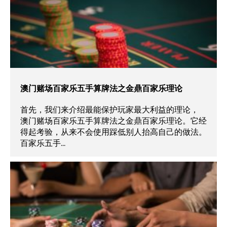
澳门赌场百家乐五手算牌法之金鼎百家乐理论
首先，我们来介绍最能保护玩家最大利益的理论，
澳门赌场百家乐五手算牌法之金鼎百家乐理论。它经
得起考验，从来不会使用踩低别人抬高自己的做法。
百家乐五手...