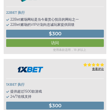
22BET 执行
22Bet赌场网站是当今最赏心悦目的网站之一
22Bet赌场的VIP计划向忠诚玩家提供回馈
$300
访问
使用条款适用，18 岁以上
查看评论
1XBET 执行
提供超过1500款游戏
24/7在线支持
$300