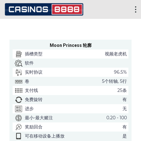
Moon Princess 轮廓
插槽类型
视频老虎机
软件
实时协议
96.5%
卷
5个转轴, 5行
支付线
25条
免费旋转
有
进步
无
最小-最大赌注
0.20 - 100
奖励回合
有
可在移动设备上播放
是