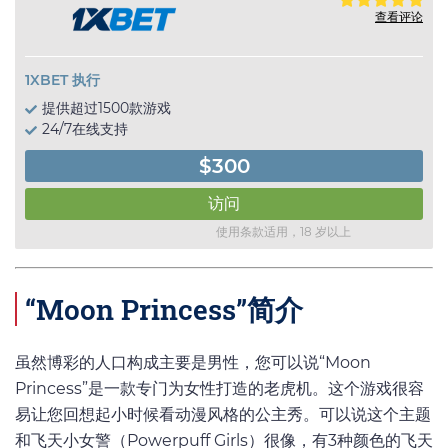
查看评论
1XBET 执行
提供超过1500款游戏
24/7在线支持
$300
访问
使用条款适用，18 岁以上
“Moon Princess”简介
虽然博彩的人口构成主要是男性，您可以说“Moon
Princess”是一款专门为女性打造的老虎机。这个游戏很容
易让您回想起小时候看动漫风格的公主秀。可以说这个主题
和飞天小女警（Powerpuff Girls）很像，有3种颜色的飞天