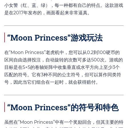
小女警（红、蓝、绿），每一种都有自己的特点。这款游戏
是在2017年发布的，画面看起来非常逼真。
“Moon Princess”游戏玩法
在“Moon Princess”老虎机中，您可以从0.2到100硬币的
区间自由选择投注，自动旋转的次数可多达500次。游戏的
目标是在5×5的卷轴矩阵中收集垂直或水平方向上至少3个
匹配的符号。它有3种不同的公主符号，但可以算作同类符
号，因此当它们组合在一起时，就会获得赔付。
“Moon Princess”的符号和特色
虽然在“Moon Princess”中有一个奖励回合，但其主要的特