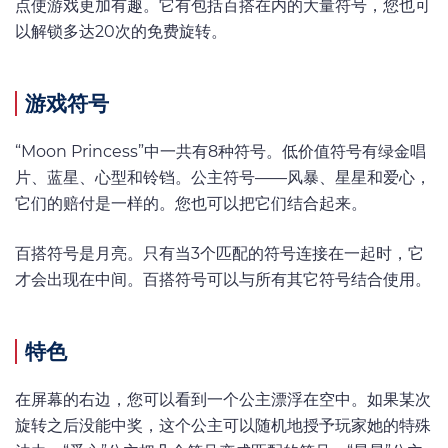
点使游戏更加有趣。它有包括百搭在内的大量符号，您也可
以解锁多达20次的免费旋转。
游戏符号
“Moon Princess”中一共有8种符号。低价值符号有绿金唱
片、蓝星、心型和铃铛。公主符号——风暴、星星和爱心，
它们的赔付是一样的。您也可以把它们结合起来。
百搭符号是月亮。只有当3个匹配的符号连接在一起时，它
才会出现在中间。百搭符号可以与所有其它符号结合使用。
特色
在屏幕的右边，您可以看到一个公主漂浮在空中。如果某次
旋转之后没能中奖，这个公主可以随机地授予玩家她的特殊