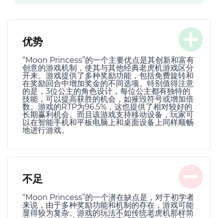
优势
“Moon Princess”的一个主要优点是其创新和富有
创意的游戏机制，使其与其他经典老虎机游戏区分
开来。游戏提供了多种奖励功能，包括免费旋转和
在奖励回合中增加奖金的不同选项。特别值得注意
的是，3位公主的角色设计，每位公主都有独特的
技能，可以提高获胜的机会，如摧毁符号或增加倍
数。游戏的RTP为96.5%，这也提供了相对较好的
长期赢利机会。而且该游戏支持移动设备，玩家可
以在智能手机和平板电脑上和桌面设备上同样顺畅
地进行游戏。
不足
“Moon Princess”的一个潜在缺点是，对于初学者
来说，由于多种奖励功能和机制的存在，游戏可能
显得较为复杂。游戏的玩法不如传统老虎机那样简